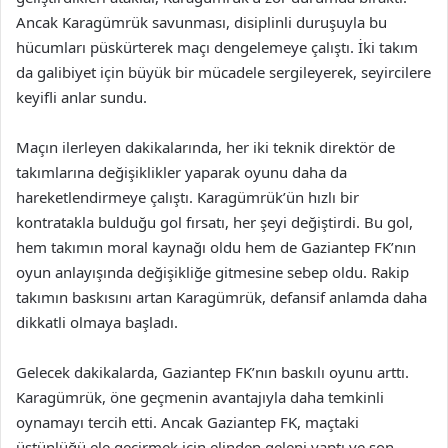
Ancak Karagümrük savunması, disiplinli duruşuyla bu
hücumları püskürterek maçı dengelemeye çalıştı. İki takım
da galibiyet için büyük bir mücadele sergileyerek, seyircilere
keyifli anlar sundu.
Maçın ilerleyen dakikalarında, her iki teknik direktör de
takımlarına değişiklikler yaparak oyunu daha da
hareketlendirmeye çalıştı. Karagümrük’ün hızlı bir
kontratakla bulduğu gol fırsatı, her şeyi değiştirdi. Bu gol,
hem takımın moral kaynağı oldu hem de Gaziantep FK’nın
oyun anlayışında değişikliğe gitmesine sebep oldu. Rakip
takımın baskısını artan Karagümrük, defansif anlamda daha
dikkatli olmaya başladı.
Gelecek dakikalarda, Gaziantep FK’nın baskılı oyunu arttı.
Karagümrük, öne geçmenin avantajıyla daha temkinli
oynamayı tercih etti. Ancak Gaziantep FK, maçtaki
üstünlüğü ele geçirmek için elinden geleni yaptı ve son