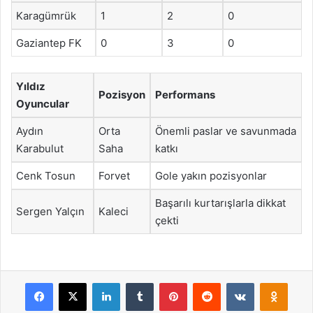
Karagümrük
1
2
0
Gaziantep FK
0
3
0
Yıldız
Pozisyon
Performans
Oyuncular
Aydın
Orta
Önemli paslar ve savunmada
Karabulut
Saha
katkı
Cenk Tosun
Forvet
Gole yakın pozisyonlar
Başarılı kurtarışlarla dikkat
Sergen Yalçın
Kaleci
çekti
Facebook
X
LinkedIn
Tumblr
Pinterest
Reddit
VKontakte
Odnok