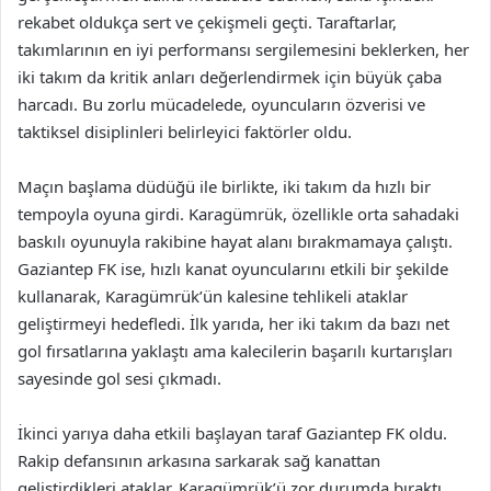
rekabet oldukça sert ve çekişmeli geçti. Taraftarlar,
takımlarının en iyi performansı sergilemesini beklerken, her
iki takım da kritik anları değerlendirmek için büyük çaba
harcadı. Bu zorlu mücadelede, oyuncuların özverisi ve
taktiksel disiplinleri belirleyici faktörler oldu.
Maçın başlama düdüğü ile birlikte, iki takım da hızlı bir
tempoyla oyuna girdi. Karagümrük, özellikle orta sahadaki
baskılı oyunuyla rakibine hayat alanı bırakmamaya çalıştı.
Gaziantep FK ise, hızlı kanat oyuncularını etkili bir şekilde
kullanarak, Karagümrük’ün kalesine tehlikeli ataklar
geliştirmeyi hedefledi. İlk yarıda, her iki takım da bazı net
gol fırsatlarına yaklaştı ama kalecilerin başarılı kurtarışları
sayesinde gol sesi çıkmadı.
İkinci yarıya daha etkili başlayan taraf Gaziantep FK oldu.
Rakip defansının arkasına sarkarak sağ kanattan
geliştirdikleri ataklar, Karagümrük’ü zor durumda bıraktı.