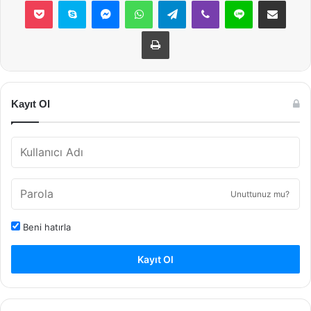
Pocket
Skype
Messenger
WhatsApp
Telegram
Viber
Line
E-Posta ile payla
Yazdır
Kayıt Ol
Unuttunuz mu?
Beni hatırla
Kayıt Ol