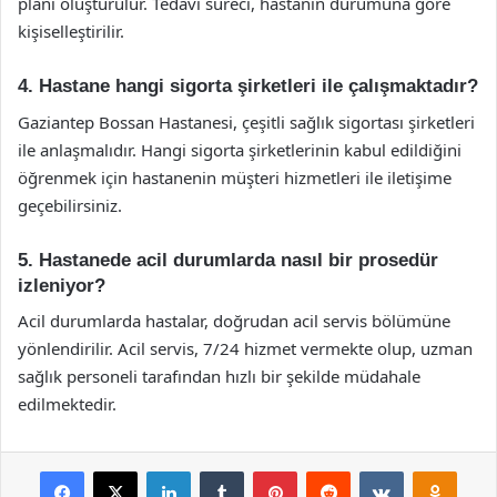
planı oluşturulur. Tedavi süreci, hastanın durumuna göre
kişiselleştirilir.
4. Hastane hangi sigorta şirketleri ile çalışmaktadır?
Gaziantep Bossan Hastanesi, çeşitli sağlık sigortası şirketleri
ile anlaşmalıdır. Hangi sigorta şirketlerinin kabul edildiğini
öğrenmek için hastanenin müşteri hizmetleri ile iletişime
geçebilirsiniz.
5. Hastanede acil durumlarda nasıl bir prosedür
izleniyor?
Acil durumlarda hastalar, doğrudan acil servis bölümüne
yönlendirilir. Acil servis, 7/24 hizmet vermekte olup, uzman
sağlık personeli tarafından hızlı bir şekilde müdahale
edilmektedir.
Facebook
X
LinkedIn
Tumblr
Pinterest
Reddit
VKontakte
Odnok