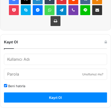
Pocket
Skype
Messenger
WhatsApp
Telegram
Viber
Line
E-Posta ile payla
Yazdır
Kayıt Ol
Unuttunuz mu?
Beni hatırla
Kayıt Ol