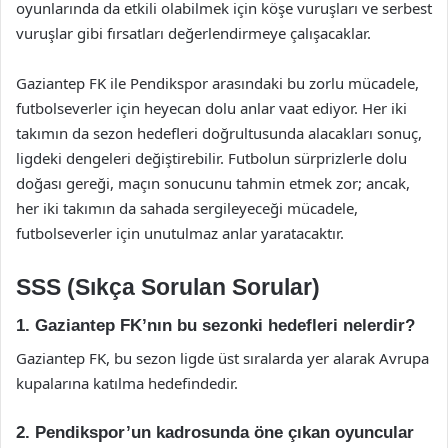
oyunlarında da etkili olabilmek için köşe vuruşları ve serbest
vuruşlar gibi fırsatları değerlendirmeye çalışacaklar.
Gaziantep FK ile Pendikspor arasındaki bu zorlu mücadele,
futbolseverler için heyecan dolu anlar vaat ediyor. Her iki
takımın da sezon hedefleri doğrultusunda alacakları sonuç,
ligdeki dengeleri değiştirebilir. Futbolun sürprizlerle dolu
doğası gereği, maçın sonucunu tahmin etmek zor; ancak,
her iki takımın da sahada sergileyeceği mücadele,
futbolseverler için unutulmaz anlar yaratacaktır.
SSS (Sıkça Sorulan Sorular)
1. Gaziantep FK’nın bu sezonki hedefleri nelerdir?
Gaziantep FK, bu sezon ligde üst sıralarda yer alarak Avrupa
kupalarına katılma hedefindedir.
2. Pendikspor’un kadrosunda öne çıkan oyuncular