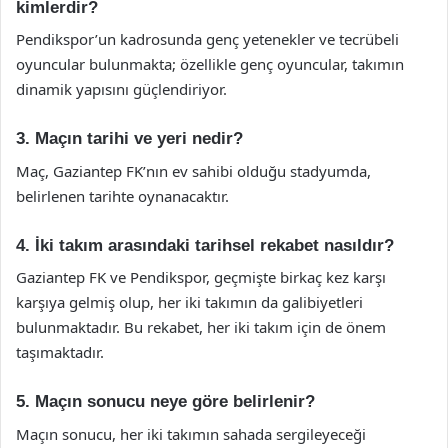
kimlerdir?
Pendikspor’un kadrosunda genç yetenekler ve tecrübeli
oyuncular bulunmakta; özellikle genç oyuncular, takımın
dinamik yapısını güçlendiriyor.
3. Maçın tarihi ve yeri nedir?
Maç, Gaziantep FK’nın ev sahibi olduğu stadyumda,
belirlenen tarihte oynanacaktır.
4. İki takım arasındaki tarihsel rekabet nasıldır?
Gaziantep FK ve Pendikspor, geçmişte birkaç kez karşı
karşıya gelmiş olup, her iki takımın da galibiyetleri
bulunmaktadır. Bu rekabet, her iki takım için de önem
taşımaktadır.
5. Maçın sonucu neye göre belirlenir?
Maçın sonucu, her iki takımın sahada sergileyeceği