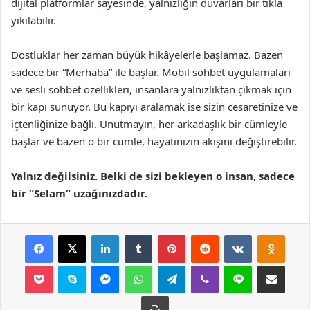
dijital platformlar sayesinde, yalnızlığın duvarları bir tıkla
yıkılabilir.
Dostluklar her zaman büyük hikâyelerle başlamaz. Bazen
sadece bir “Merhaba” ile başlar. Mobil sohbet uygulamaları
ve sesli sohbet özellikleri, insanlara yalnızlıktan çıkmak için
bir kapı sunuyor. Bu kapıyı aralamak ise sizin cesaretinize ve
içtenliğinize bağlı. Unutmayın, her arkadaşlık bir cümleyle
başlar ve bazen o bir cümle, hayatınızın akışını değiştirebilir.
Yalnız değilsiniz. Belki de sizi bekleyen o insan, sadece
bir “Selam” uzağınızdadır.
Facebook
X
LinkedIn
Tumblr
Pinterest
Reddit
VKontakte
Odnok
Pocket
Skype
Messenger
WhatsApp
Telegram
Viber
Line
E-Posta ile payla
Yazdır