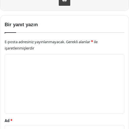
Bir yanıt yazın
E-posta adresiniz yayınlanmayacak.
Gerekli alanlar
*
ile
işaretlenmişlerdir
Y
o
r
u
m
*
Ad
*