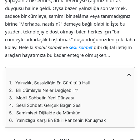
yapayalnız hissetmek, artık neredeyse çağımızın ortak
duygusu haline geldi. Oysa bazen yalnızlığa son vermek,
sadece bir cümleye, samimi bir selâma veya tanımadığınız
birine “Merhaba, nasılsın?” demeye bağlı olabilir. İşte bu
yüzden, teknolojiyle dost olmayı bilen herkes için “bir
cümleyle arkadaşlık başlatmak” düşündüğünüzden çok daha
kolay. Hele ki
mobil sohbet
ve
sesli sohbet
gibi dijital iletişim
araçları hayatımıza bu kadar entegre olmuşken…
Yalnızlık, Sessizliğin En Gürültülü Hali
Bir Cümleyle Neler Değişebilir?
Mobil Sohbetin Yeni Dünyası
Sesli Sohbet: Gerçek Bağın Sesi
Samimiyet Dijitalde de Mümkün
Yalnızlığa Karşı En Etkili Panzehir: Konuşmak