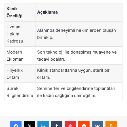
Klinik
Açııklama
Özelliği
Uzman
Alanında deneyimli hekimlerden oluşan
Hekim
bir ekip.
Kadrosu
Modern
Son teknoloji ile donatılmış muayene ve
Ekipman
tedavi odaları.
Hijyenik
Klinik standartlarına uygun, steril bir
Ortam
ortam.
Sürekli
Seminerler ve bilgilendirme toplantıları
Bilgilendirme
ile kadın sağlığına dair eğitim.
Facebook
X
LinkedIn
Tumblr
Pinterest
Reddit
VKontakte
Odnok