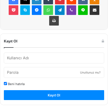
Pocket
Skype
Messenger
WhatsApp
Telegram
Viber
Line
E-Posta ile payla
Yazdır
Kayıt Ol
Unuttunuz mu?
Beni hatırla
Kayıt Ol