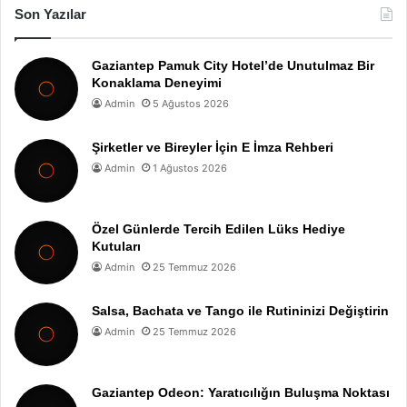
Son Yazılar
Gaziantep Pamuk City Hotel’de Unutulmaz Bir
Konaklama Deneyimi
Admin
5 Ağustos 2026
Şirketler ve Bireyler İçin E İmza Rehberi
Admin
1 Ağustos 2026
Özel Günlerde Tercih Edilen Lüks Hediye
Kutuları
Admin
25 Temmuz 2026
Salsa, Bachata ve Tango ile Rutininizi Değiştirin
Admin
25 Temmuz 2026
Gaziantep Odeon: Yaratıcılığın Buluşma Noktası