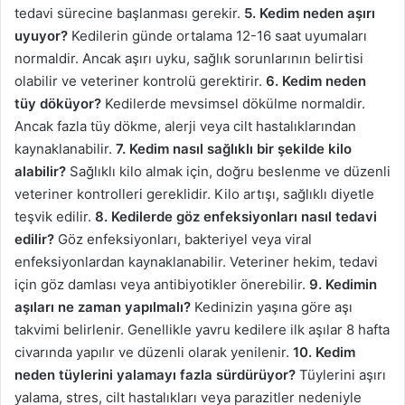
tedavi sürecine başlanması gerekir.
5. Kedim neden aşırı
uyuyor?
Kedilerin günde ortalama 12-16 saat uyumaları
normaldir. Ancak aşırı uyku, sağlık sorunlarının belirtisi
olabilir ve veteriner kontrolü gerektirir.
6. Kedim neden
tüy döküyor?
Kedilerde mevsimsel dökülme normaldir.
Ancak fazla tüy dökme, alerji veya cilt hastalıklarından
kaynaklanabilir.
7. Kedim nasıl sağlıklı bir şekilde kilo
alabilir?
Sağlıklı kilo almak için, doğru beslenme ve düzenli
veteriner kontrolleri gereklidir. Kilo artışı, sağlıklı diyetle
teşvik edilir.
8. Kedilerde göz enfeksiyonları nasıl tedavi
edilir?
Göz enfeksiyonları, bakteriyel veya viral
enfeksiyonlardan kaynaklanabilir. Veteriner hekim, tedavi
için göz damlası veya antibiyotikler önerebilir.
9. Kedimin
aşıları ne zaman yapılmalı?
Kedinizin yaşına göre aşı
takvimi belirlenir. Genellikle yavru kedilere ilk aşılar 8 hafta
civarında yapılır ve düzenli olarak yenilenir.
10. Kedim
neden tüylerini yalamayı fazla sürdürüyor?
Tüylerini aşırı
yalama, stres, cilt hastalıkları veya parazitler nedeniyle