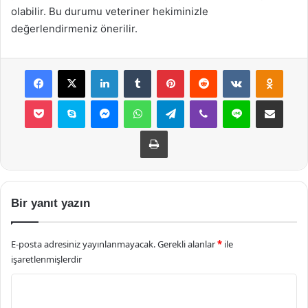
olabilir. Bu durumu veteriner hekiminizle
değerlendirmeniz önerilir.
Facebook
X
LinkedIn
Tumblr
Pinterest
Reddit
VKontakte
Odnok
Pocket
Skype
Messenger
WhatsApp
Telegram
Viber
Line
E-Posta ile payla
Yazdır
Bir yanıt yazın
E-posta adresiniz yayınlanmayacak.
Gerekli alanlar
*
ile
işaretlenmişlerdir
Y
o