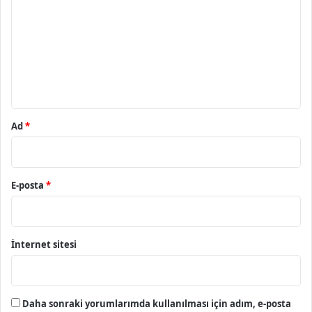
r
u
m
*
Ad
*
E-posta
*
İnternet sitesi
Daha sonraki yorumlarımda kullanılması için adım, e-posta