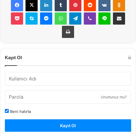
Pocket
Skype
Messenger
WhatsApp
Telegram
Viber
Line
E-Posta ile payla
Yazdır
Kayıt Ol
Unuttunuz mu?
Beni hatırla
Kayıt Ol