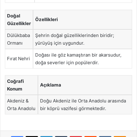
Doğal
Özellikleri
Güzellikler
Dülükbaba
Şehrin doğal güzelliklerinden biridir;
Ormanı
yürüyüş için uygundur.
Doğası ile göz kamaştıran bir akarsudur,
Fırat Nehri
doğa severler için popülerdir.
Coğrafi
Açıklama
Konum
Akdeniz &
Doğu Akdeniz ile Orta Anadolu arasında
Orta Anadolu
bir köprü vazifesi görmektedir.
Facebook
X
LinkedIn
Tumblr
Pinterest
Reddit
VKontakte
Odnok