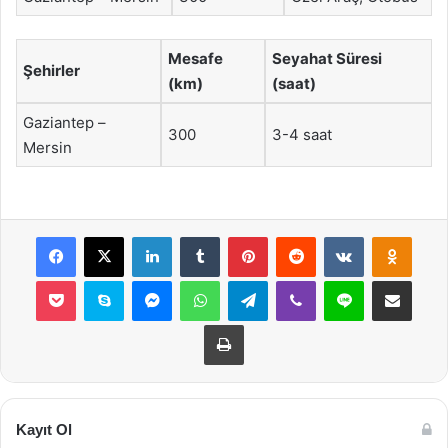
Mesafe
Seyahat Süresi
Şehirler
(km)
(saat)
Gaziantep –
300
3-4 saat
Mersin
Facebook
X
LinkedIn
Tumblr
Pinterest
Reddit
VKontakte
Odnok
Pocket
Skype
Messenger
WhatsApp
Telegram
Viber
Line
E-Posta ile payla
Yazdır
Kayıt Ol