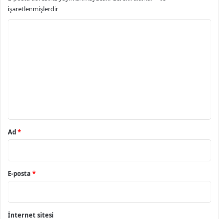
işaretlenmişlerdir
Y
o
r
u
m
*
Ad
*
E-posta
*
İnternet sitesi