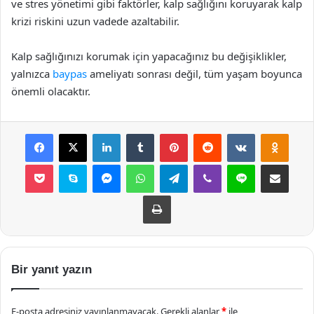
ve stres yönetimi gibi faktörler, kalp sağlığını koruyarak kalp
krizi riskini uzun vadede azaltabilir.
Kalp sağlığınızı korumak için yapacağınız bu değişiklikler,
yalnızca
baypas
ameliyatı sonrası değil, tüm yaşam boyunca
önemli olacaktır.
Facebook
X
LinkedIn
Tumblr
Pinterest
Reddit
VKontakte
Odnok
Pocket
Skype
Messenger
WhatsApp
Telegram
Viber
Line
E-Posta ile payla
Yazdır
Bir yanıt yazın
E-posta adresiniz yayınlanmayacak.
Gerekli alanlar
*
ile