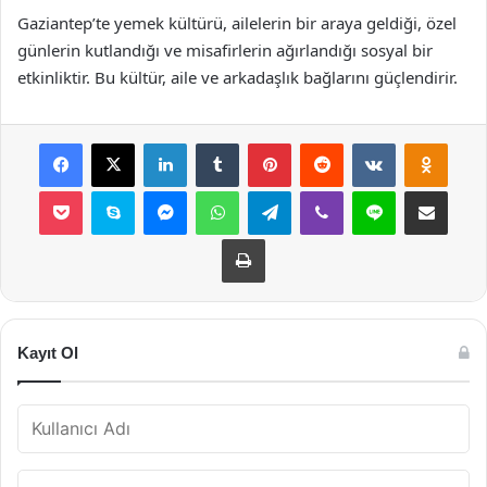
Gaziantep’te yemek kültürü, ailelerin bir araya geldiği, özel
günlerin kutlandığı ve misafirlerin ağırlandığı sosyal bir
etkinliktir. Bu kültür, aile ve arkadaşlık bağlarını güçlendirir.
Facebook
X
LinkedIn
Tumblr
Pinterest
Reddit
VKontakte
Odnok
Pocket
Skype
Messenger
WhatsApp
Telegram
Viber
Line
E-Posta ile payla
Yazdır
Kayıt Ol