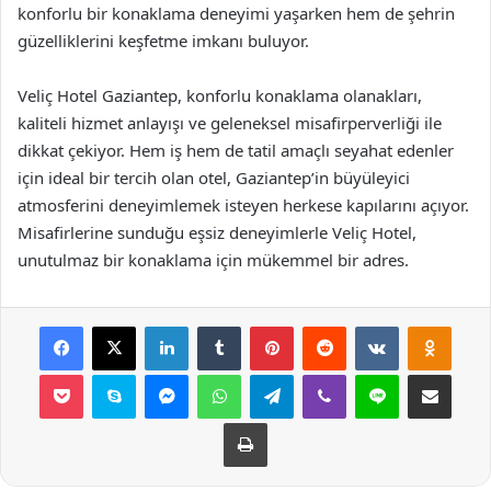
konforlu bir konaklama deneyimi yaşarken hem de şehrin
güzelliklerini keşfetme imkanı buluyor.
Veliç Hotel Gaziantep, konforlu konaklama olanakları,
kaliteli hizmet anlayışı ve geleneksel misafirperverliği ile
dikkat çekiyor. Hem iş hem de tatil amaçlı seyahat edenler
için ideal bir tercih olan otel, Gaziantep’in büyüleyici
atmosferini deneyimlemek isteyen herkese kapılarını açıyor.
Misafirlerine sunduğu eşsiz deneyimlerle Veliç Hotel,
unutulmaz bir konaklama için mükemmel bir adres.
Facebook
X
LinkedIn
Tumblr
Pinterest
Reddit
VKontakte
Odnok
Pocket
Skype
Messenger
WhatsApp
Telegram
Viber
Line
E-Posta ile payla
Yazdır