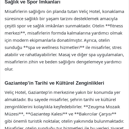
Sağlık ve Spor İmkanları
Misafirlerin sağlığını ön planda tutan Veliç Hotel, konaklama
süresince sağlıklı bir yaşam tarzını desteklemek amacıyla
çeşitli spor ve sağlık imkânları sunmaktadır. Otelin **fitness
merkezi**, misafirlerin formda kalmalarına yardımcı olmak
için modern ekipmanlarla donatılmıştır. Ayrıca, otelin
sunduğu **spa ve wellness hizmetleri** ile misafirler, stres
atabilir ve rahatlayabilirler. Masaj ve diğer spa uygulamaları,
misafirlerin zihin ve beden sağlığını dengelemeye yardımcı
olur.
Gaziantep’in Tarihi ve Kültürel Zenginlikleri
Veliç Hotel, Gaziantep’in merkezine yakın bir konumda yer
almaktadır. Bu sayede misafirler, şehrin tarihi ve kültürel
zenginliklerini kolaylıkla keşfedebilirler. **Zeugma Mozaik
Müzesi**, **Gaziantep Kalesi** ve **Bakırcılar Çarşısı**
gibi önemli turistik noktalar, otelin yakınında bulunmaktadır.
Misafirler, otelin sunduğu tur hizmetleri ile bu yerleri ziyaret