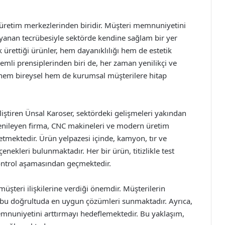
 üretim merkezlerinden biridir. Müşteri memnuniyetini
ayanan tecrübesiyle sektörde kendine sağlam bir yer
 ürettiği ürünler, hem dayanıklılığı hem de estetik
emli prensiplerinden biri de, her zaman yenilikçi ve
 hem bireysel hem de kurumsal müşterilere hitap
liştiren Ünsal Karoser, sektördeki gelişmeleri yakından
i yenileyen firma, CNC makineleri ve modern üretim
etmektedir. Ürün yelpazesi içinde, kamyon, tır ve
enekleri bulunmaktadır. Her bir ürün, titizlikle test
ontrol aşamasından geçmektedir.
üşteri ilişkilerine verdiği önemdir. Müşterilerin
ve bu doğrultuda en uygun çözümleri sunmaktadır. Ayrıca,
memnuniyetini arttırmayı hedeflemektedir. Bu yaklaşım,