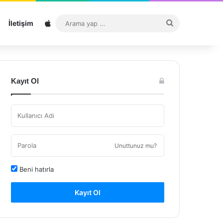
Sitemap
Arama
İletişim
yap
...
Kayıt Ol
Unuttunuz mu?
Beni hatırla
Kayıt Ol