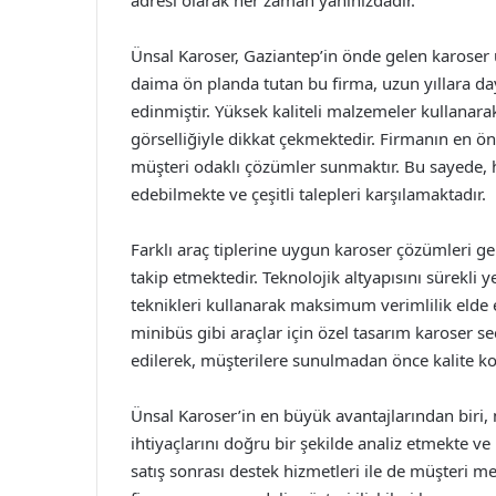
adresi olarak her zaman yanınızdadır.
Ünsal Karoser, Gaziantep’in önde gelen karoser
daima ön planda tutan bu firma, uzun yıllara d
edinmiştir. Yüksek kaliteli malzemeler kullanarak
görselliğiyle dikkat çekmektedir. Firmanın en ön
müşteri odaklı çözümler sunmaktır. Bu sayede,
edebilmekte ve çeşitli talepleri karşılamaktadır.
Farklı araç tiplerine uygun karoser çözümleri ge
takip etmektedir. Teknolojik altyapısını sürekl
teknikleri kullanarak maksimum verimlilik elde 
minibüs gibi araçlar için özel tasarım karoser seç
edilerek, müşterilere sunulmadan önce kalite k
Ünsal Karoser’in en büyük avantajlarından biri, m
ihtiyaçlarını doğru bir şekilde analiz etmekte 
satış sonrası destek hizmetleri ile de müşteri 