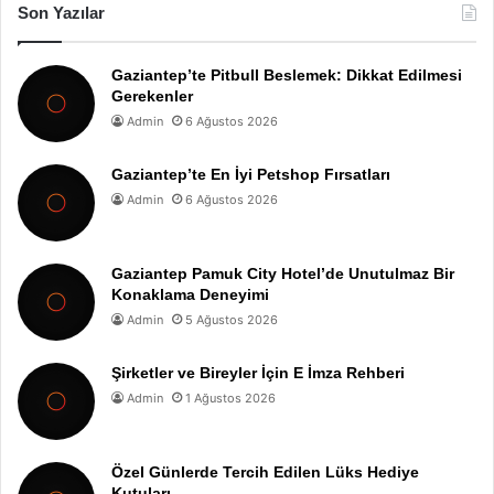
Son Yazılar
Gaziantep’te Pitbull Beslemek: Dikkat Edilmesi
Gerekenler
Admin
6 Ağustos 2026
Gaziantep’te En İyi Petshop Fırsatları
Admin
6 Ağustos 2026
Gaziantep Pamuk City Hotel’de Unutulmaz Bir
Konaklama Deneyimi
Admin
5 Ağustos 2026
Şirketler ve Bireyler İçin E İmza Rehberi
Admin
1 Ağustos 2026
Özel Günlerde Tercih Edilen Lüks Hediye
Kutuları