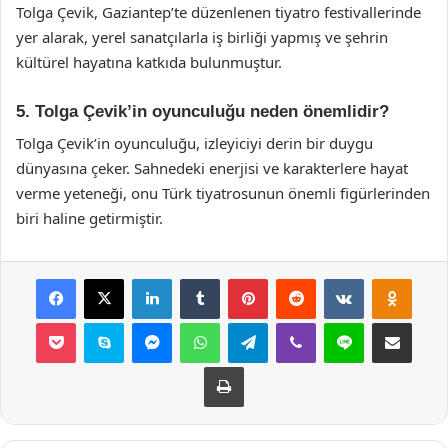
Tolga Çevik, Gaziantep’te düzenlenen tiyatro festivallerinde
yer alarak, yerel sanatçılarla iş birliği yapmış ve şehrin
kültürel hayatına katkıda bulunmuştur.
5. Tolga Çevik’in oyunculuğu neden önemlidir?
Tolga Çevik’in oyunculuğu, izleyiciyi derin bir duygu
dünyasına çeker. Sahnedeki enerjisi ve karakterlere hayat
verme yeteneği, onu Türk tiyatrosunun önemli figürlerinden
biri haline getirmiştir.
Facebook
X
LinkedIn
Tumblr
Pinterest
Reddit
VKontakte
Odnok
Pocket
Skype
Messenger
WhatsApp
Telegram
Viber
Line
E-Posta ile payla
Yazdır