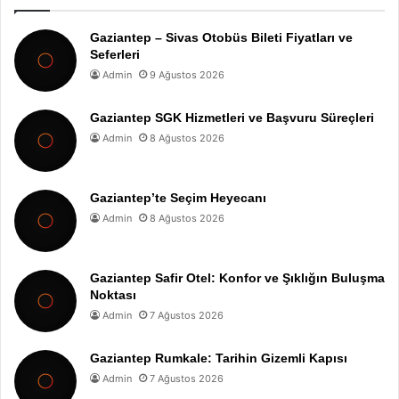
Gaziantep – Sivas Otobüs Bileti Fiyatları ve
Seferleri
Admin
9 Ağustos 2026
Gaziantep SGK Hizmetleri ve Başvuru Süreçleri
Admin
8 Ağustos 2026
Gaziantep’te Seçim Heyecanı
Admin
8 Ağustos 2026
Gaziantep Safir Otel: Konfor ve Şıklığın Buluşma
Noktası
Admin
7 Ağustos 2026
Gaziantep Rumkale: Tarihin Gizemli Kapısı
Admin
7 Ağustos 2026