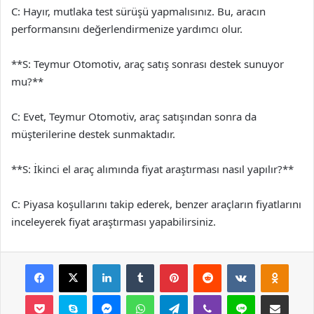
C: Hayır, mutlaka test sürüşü yapmalısınız. Bu, aracın
performansını değerlendirmenize yardımcı olur.
**S: Teymur Otomotiv, araç satış sonrası destek sunuyor
mu?**
C: Evet, Teymur Otomotiv, araç satışından sonra da
müşterilerine destek sunmaktadır.
**S: İkinci el araç alımında fiyat araştırması nasıl yapılır?**
C: Piyasa koşullarını takip ederek, benzer araçların fiyatlarını
inceleyerek fiyat araştırması yapabilirsiniz.
Facebook
X
LinkedIn
Tumblr
Pinterest
Reddit
VKontakte
Odnok
Pocket
Skype
Messenger
WhatsApp
Telegram
Viber
Line
E-Posta ile payla