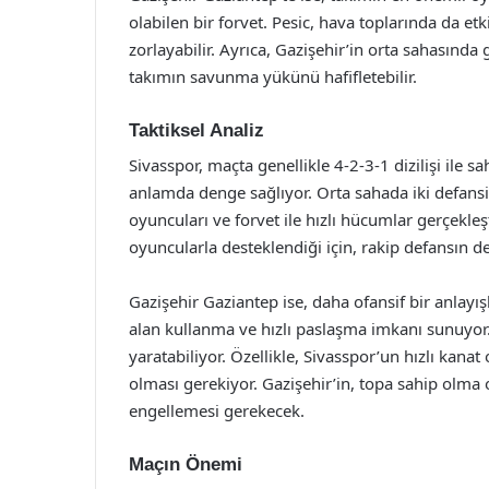
olabilen bir forvet. Pesic, hava toplarında da et
zorlayabilir. Ayrıca, Gazişehir’in orta sahasınd
takımın savunma yükünü hafifletebilir.
Taktiksel Analiz
Sivasspor, maçta genellikle 4-2-3-1 dizilişi ile s
anlamda denge sağlıyor. Orta sahada iki defansif
oyuncuları ve forvet ile hızlı hücumlar gerçekleşt
oyuncularla desteklendiği için, rakip defansın d
Gazişehir Gaziantep ise, daha ofansif bir anlayışla
alan kullanma ve hızlı paslaşma imkanı sunuyor
yaratabiliyor. Özellikle, Sivasspor’un hızlı kana
olması gerekiyor. Gazişehir’in, topa sahip olma o
engellemesi gerekecek.
Maçın Önemi