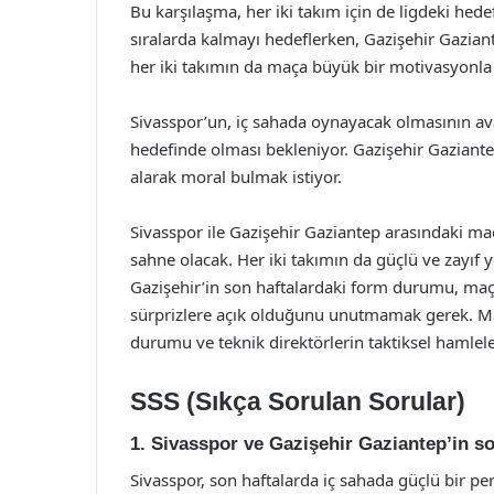
Bu karşılaşma, her iki takım için de ligdeki hede
sıralarda kalmayı hedeflerken, Gazişehir Gazian
her iki takımın da maça büyük bir motivasyonla 
Sivasspor’un, iç sahada oynayacak olmasının ava
hedefinde olması bekleniyor. Gazişehir Gaziante
alarak moral bulmak istiyor.
Sivasspor ile Gazişehir Gaziantep arasındaki maç
sahne olacak. Her iki takımın da güçlü ve zayıf 
Gazişehir’in son haftalardaki form durumu, maçı
sürprizlere açık olduğunu unutmamak gerek. Ma
durumu ve teknik direktörlerin taktiksel hamleler
SSS (Sıkça Sorulan Sorular)
1. Sivasspor ve Gazişehir Gaziantep’in s
Sivasspor, son haftalarda iç sahada güçlü bir p