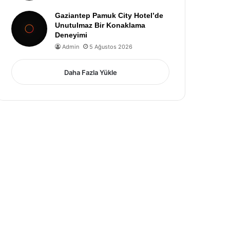
Gaziantep Pamuk City Hotel’de
Unutulmaz Bir Konaklama
Deneyimi
Admin
5 Ağustos 2026
Daha Fazla Yükle