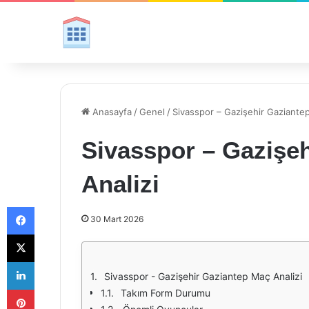
Anasayfa
/
Genel
/
Sivasspor – Gazişehir Gaziantep
Sivasspor – Gazişe
Analizi
Facebook
30 Mart 2026
X
LinkedIn
Sivasspor - Gazişehir Gaziantep Maç Analizi
Pinterest
Takım Form Durumu