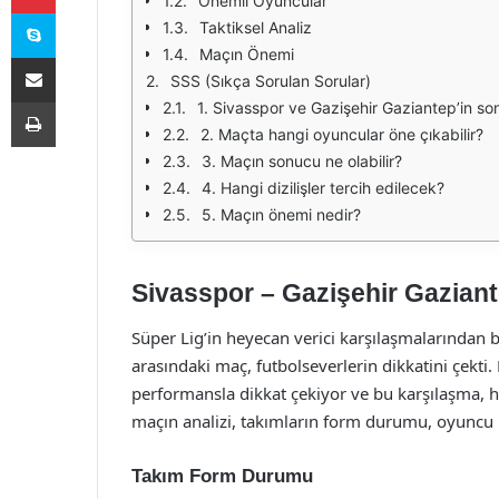
Önemli Oyuncular
Skype
Taktiksel Analiz
Maçın Önemi
E-Posta ile paylaş
SSS (Sıkça Sorulan Sorular)
Yazdır
1. Sivasspor ve Gazişehir Gaziantep’in so
2. Maçta hangi oyuncular öne çıkabilir?
3. Maçın sonucu ne olabilir?
4. Hangi dizilişler tercih edilecek?
5. Maçın önemi nedir?
Sivasspor – Gazişehir Gaziant
Süper Lig’in heyecan verici karşılaşmalarından b
arasındaki maç, futbolseverlerin dikkatini çekti
performansla dikkat çekiyor ve bu karşılaşma, he
maçın analizi, takımların form durumu, oyuncu per
Takım Form Durumu