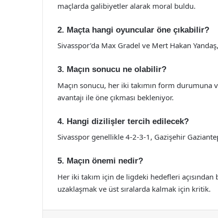
maçlarda galibiyetler alarak moral buldu.
2. Maçta hangi oyuncular öne çıkabilir?
Sivasspor’da Max Gradel ve Mert Hakan Yandaş, G
3. Maçın sonucu ne olabilir?
Maçın sonucu, her iki takımın form durumuna ve 
avantajı ile öne çıkması bekleniyor.
4. Hangi dizilişler tercih edilecek?
Sivasspor genellikle 4-2-3-1, Gazişehir Gaziantep 
5. Maçın önemi nedir?
Her iki takım için de ligdeki hedefleri açısınd
uzaklaşmak ve üst sıralarda kalmak için kritik.