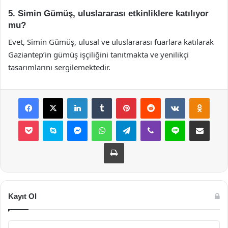
5. Simin Gümüş, uluslararası etkinliklere katılıyor
mu?
Evet, Simin Gümüş, ulusal ve uluslararası fuarlara katılarak
Gaziantep’in gümüş işçiliğini tanıtmakta ve yenilikçi
tasarımlarını sergilemektedir.
Facebook
X
LinkedIn
Tumblr
Pinterest
Reddit
VKontakte
Odnok
Pocket
Skype
Messenger
WhatsApp
Telegram
Viber
Line
E-Posta ile payla
Yazdır
Kayıt Ol