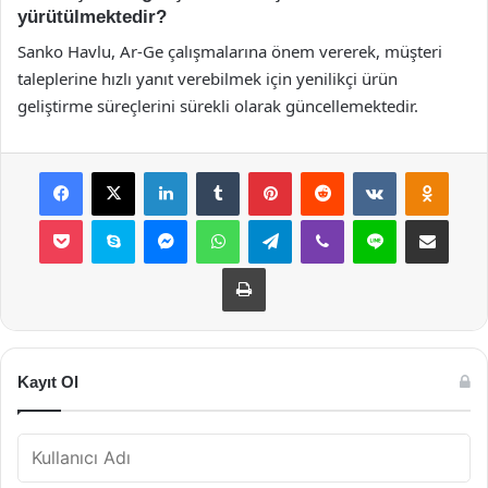
yürütülmektedir?
Sanko Havlu, Ar-Ge çalışmalarına önem vererek, müşteri
taleplerine hızlı yanıt verebilmek için yenilikçi ürün
geliştirme süreçlerini sürekli olarak güncellemektedir.
Facebook
X
LinkedIn
Tumblr
Pinterest
Reddit
VKontakte
Odnok
Pocket
Skype
Messenger
WhatsApp
Telegram
Viber
Line
E-Posta ile payla
Yazdır
Kayıt Ol