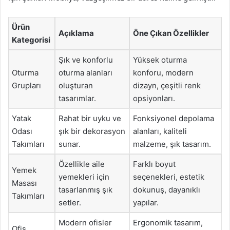
Ürün
Açıklama
Öne Çıkan Özellikler
Kategorisi
Şık ve konforlu
Yüksek oturma
Oturma
oturma alanları
konforu, modern
Grupları
oluşturan
dizayn, çeşitli renk
tasarımlar.
opsiyonları.
Yatak
Rahat bir uyku ve
Fonksiyonel depolama
Odası
şık bir dekorasyon
alanları, kaliteli
Takımları
sunar.
malzeme, şık tasarım.
Özellikle aile
Farklı boyut
Yemek
yemekleri için
seçenekleri, estetik
Masası
tasarlanmış şık
dokunuş, dayanıklı
Takımları
setler.
yapılar.
Modern ofisler
Ergonomik tasarım,
Ofis