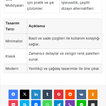
için pratik ve şık
işlevsellik, çeşitli
Mobilyaları
çözümler.
dizayn alternatifleri.
Tasarım
Açıklama
Tarzı
Basit ve sade çizgileri ile kullanım kolaylığı
Minimalist
sağlar.
Zamansız detaylar ve zengin renk paletleri
Klasik
sunar.
Modern
Yenilikçi ve çağdaş tasarımlar ile öne çıkar.
Facebook
X
LinkedIn
Tumblr
Pinterest
Reddit
VKontakte
Odnok
Pocket
Skype
Messenger
WhatsApp
Telegram
Viber
Line
E-Posta ile payla