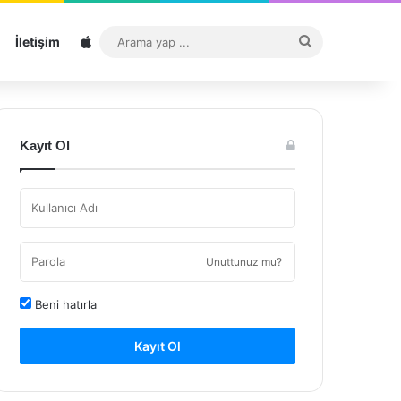
Sitemap
Arama
İletişim
yap
...
Kayıt Ol
Unuttunuz mu?
Beni hatırla
Kayıt Ol