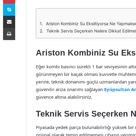
Skype
E-Posta ile paylaş
Ariston Kombiniz Su Eksiltiyorsa Ne Yapmalısı
Yazdır
Teknik Servis Seçerken Nelere Dikkat Edilmel
Ariston Kombiniz Su Eksi
Eğer kombi basıncı sürekli 1 bar seviyesinin al
görünmeyen bir kaçak olması kuvvetle muhtemel
yerine, teknik donanımı güçlü uzmanlardan ya
güvenilir arıza onarımı sağlayan
Eyüpsultan Ar
güvence altına alabilirsiniz.
Teknik Servis Seçerken N
Piyasada yedek parça bulunabilirliği yüksek bi
orijinal olarak temin edilmemesi cihazın verimini