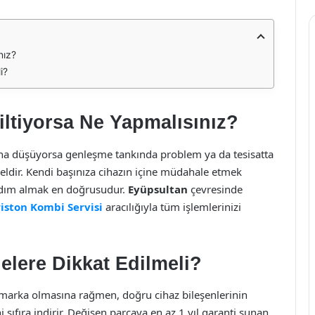
nız?
i?
ltiyorsa Ne Yapmalısınız?
tına düşüyorsa genleşme tankında problem ya da tesisatta
dir. Kendi başınıza cihazın içine müdahale etmek
rdım almak en doğrusudur.
Eyüpsultan
çevresinde
iston Kombi Servisi
aracılığıyla tüm işlemlerinizi
elere Dikkat Edilmeli?
r marka olmasına rağmen, doğru cihaz bileşenlerinin
 sıfıra indirir. Değişen parçaya en az 1 yıl garanti sunan