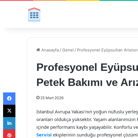
Anasayfa
/
Genel
/
Profesyonel Eyüpsultan Ariston
Profesyonel Eyüpsu
Petek Bakımı ve Arı
Facebook
25 Mart 2026
X
İstanbul Avrupa Yakası’nın yoğun nüfuslu yerle
LinkedIn
oranları oldukça yüksektir. Yaşam alanlarımızın 
içinde performans kaybı yaşayabilir. Konforlu ve
Pinterest
Servisi
ekiplerinin sunduğu profesyonel çözümler