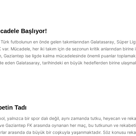
cadele Başlıyor!
 Türk futbolunun en önde gelen takımlarından Galatasaray, Süper Lig
 var. Mücadele, her iki takım için de sezonun kritik anlarından birine
en, Gaziantep ise ligde kalma mücadelesinde önemli puanlar toplamak i
e eden Galatasaray, tarihindeki en büyük hedeflerden birine ulaşmak i
etin Tadı
, yalnızca bir spor dalı değil, aynı zamanda tutku, heyecan ve rekabe
ve Gaziantep FK arasında oynanan her maç, bu tutkunun ve rekabetin e
arlar arasında da büyük bir coşkuyla yaşanmaktadır. Söz konusu reka