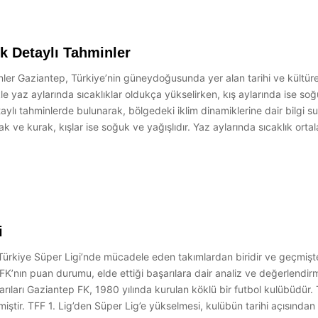
 Detaylı Tahminler
Gaziantep, Türkiye’nin güneydoğusunda yer alan tarihi ve kültürel zeng
le yaz aylarında sıcaklıklar oldukça yükselirken, kış aylarında ise soğ
ı tahminlerde bulunarak, bölgedeki iklim dinamiklerine dair bilgi su
cak ve kurak, kışlar ise soğuk ve yağışlıdır. Yaz aylarında sıcaklık o
i
ürkiye Süper Ligi’nde mücadele eden takımlardan biridir ve geçmiş
 FK’nın puan durumu, elde ettiği başarılara dair analiz ve değerlend
şarıları Gaziantep FK, 1980 yılında kurulan köklü bir futbol kulübüdür.
iştir. TFF 1. Lig’den Süper Lig’e yükselmesi, kulübün tarihi açısından 