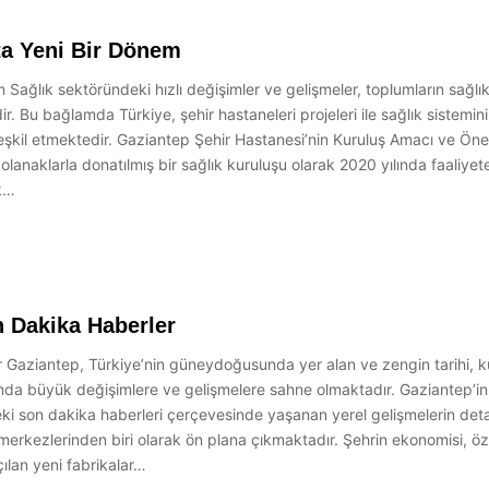
ta Yeni Bir Dönem
ağlık sektöründeki hızlı değişimler ve gelişmeler, toplumların sağlık i
r. Bu bağlamda Türkiye, şehir hastaneleri projeleri ile sağlık sistemi
teşkil etmektedir. Gaziantep Şehir Hastanesi’nin Kuruluş Amacı ve Ön
olanaklarla donatılmış bir sağlık kuruluşu olarak 2020 yılında faaliye
ak…
n Dakika Haberler
Gaziantep, Türkiye’nin güneydoğusunda yer alan ve zengin tarihi, kült
da büyük değişimlere ve gelişmelere sahne olmaktadır. Gaziantep’in y
ki son dakika haberleri çerçevesinde yaşanan yerel gelişmelerin det
erkezlerinden biri olarak ön plana çıkmaktadır. Şehrin ekonomisi, özell
ılan yeni fabrikalar…