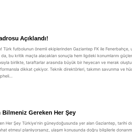
drosu Açıklandı!
 Türk futbolunun önemli ekiplerinden Gaziantep FK ile Fenerbahçe, u
m da, bu kritik maçta alacakları sonuçla hem ligdeki konumlarını güçlen
ıyla birlikte, taraftarlar arasında büyük bir heyecan ve merak oluşt
rmansla dikkat çekiyor. Teknik direktörleri, takımın savunma ve hücumd
üpheli…
n Bilmeniz Gereken Her Şey
n Her Şey Türkiye’nin güneydoğusunda yer alan Gaziantep, tarihi doku
eyahat etmeyi planlıyorsanız, ulaşım konusunda doğru bilgilerle donan