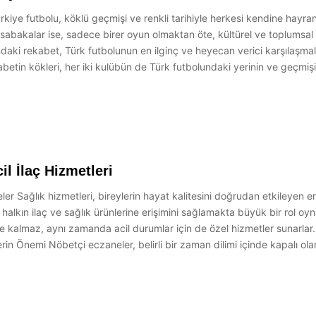
iye futbolu, köklü geçmişi ve renkli tarihiyle herkesi kendine hayran
müsabakalar ise, sadece birer oyun olmaktan öte, kültürel ve toplumsal e
ki rekabet, Türk futbolunun en ilginç ve heyecan verici karşılaşmala
etin kökleri, her iki kulübün de Türk futbolundaki yerinin ve geçmişi
l İlaç Hizmetleri
er Sağlık hizmetleri, bireylerin hayat kalitesini doğrudan etkileyen en 
, halkın ilaç ve sağlık ürünlerine erişimini sağlamakta büyük bir rol o
le kalmaz, aynı zamanda acil durumlar için de özel hizmetler sunarlar
lerin Önemi Nöbetçi eczaneler, belirli bir zaman dilimi içinde kapalı o