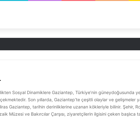
r
likten Sosyal Dinamiklere Gaziantep, Türkiye’nin güneydoğusunda yer a
 çekmektedir. Son yıllarda, Gaziantep’te çeşitli olaylar ve gelişmele
Miras Gaziantep, tarihin derinliklerine uzanan kökleriyle bilinir. Şehir
k Müzesi ve Bakırcılar Çarşısı, ziyaretçilerin ilgisini çeken başlıca ta