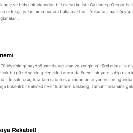
langıç ve bitiş noktalarından biri olacaktır. İşte Gaziantep Otogar h
e oldukça yakın bir konumda bulunmaktadır. Yolcu taşımacılığı yapan
ağlantılar…
Önemi
rkiye’nin güneydoğusunda yer alan ve zengin kültürel mirası ile dikk
Ancak bu güzel şehrin gelenekleri arasında önemli bir yere sahip olan
biridir. İmsak, oruç tutarken sabah ezanından önce yenen son öğündür
apça kökenli bir kelimedir ve "tutmanın başladığı zaman" anlamına geli
sıya Rekabet!