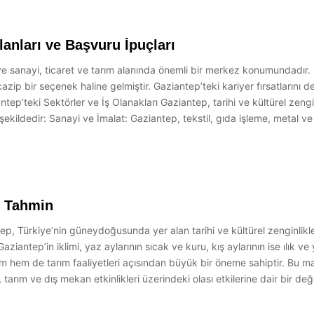
İlanları ve Başvuru İpuçları
 sanayi, ticaret ve tarım alanında önemli bir merkez konumundadır. 
in cazip bir seçenek haline gelmiştir. Gaziantep’teki kariyer fırsatlarını 
iantep’teki Sektörler ve İş Olanakları Gaziantep, tarihi ve kültürel zengi
şekildedir: Sanayi ve İmalat: Gaziantep, tekstil, gıda işleme, metal ve
k Tahmin
Türkiye’nin güneydoğusunda yer alan tarihi ve kültürel zenginlikleri
iantep’in iklimi, yaz aylarının sıcak ve kuru, kış aylarının ise ılık ve y
 hem de tarım faaliyetleri açısından büyük bir öneme sahiptir. Bu 
 tarım ve dış mekan etkinlikleri üzerindeki olası etkilerine dair bir 