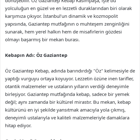
dönüşebilir. Öz Gaziantep Kebap Kasımpaşa, işte bu
yolculuğun en güzel ve en lezzetli duraklarından biri olarak
karşımıza çıkıyor. İstanbul’un dinamik ve kozmopolit
yapısında, Gaziantep mutfağının o muhteşem zenginliğini
sunarak, hem yerel halkın hem de misafirlerin gözdesi
olmayı başarmış bir mekan burası.
Kebapın Adı: Öz Gaziantep
Öz Gaziantep Kebap, adında barındırdığı "Öz" kelimesiyle de
yaptığı vurguyu ortaya koyuyor. Lezzetin özüne inen tarifler,
otantik malzemeler ve ustaların yılların verdiği deneyimle
birleşiyor. Gaziantep mutfağında kebap, sadece bir yemek
değil; aynı zamanda bir kültürel mirastır. Bu mekan, kebap
kültürünü en iyi şekilde yansıtmak amacıyla yola çıkmış,
deneyimli ustalarıyla ve kaliteli malzemeleriyle damaklara
hitap ediyor.