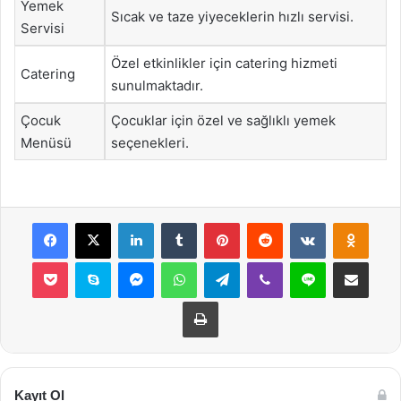
Yemek
Sıcak ve taze yiyeceklerin hızlı servisi.
Servisi
Özel etkinlikler için catering hizmeti
Catering
sunulmaktadır.
Çocuk
Çocuklar için özel ve sağlıklı yemek
Menüsü
seçenekleri.
Facebook
X
LinkedIn
Tumblr
Pinterest
Reddit
VKontakte
Odnok
Pocket
Skype
Messenger
WhatsApp
Telegram
Viber
Line
E-Posta ile payla
Yazdır
Kayıt Ol