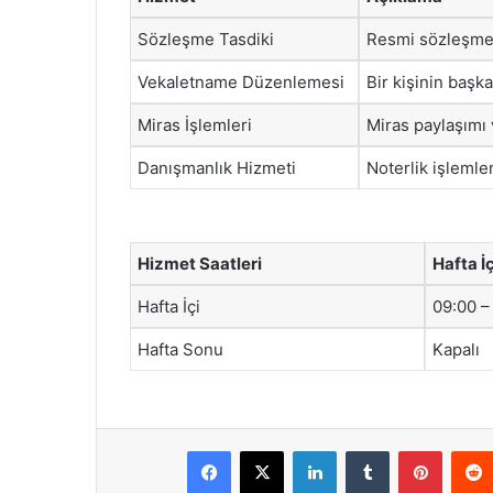
Sözleşme Tasdiki
Resmi sözleşmel
Vekaletname Düzenlemesi
Bir kişinin başk
Miras İşlemleri
Miras paylaşımı
Danışmanlık Hizmeti
Noterlik işlemle
Hizmet Saatleri
Hafta İç
Hafta İçi
09:00 –
Hafta Sonu
Kapalı
Facebook
X
LinkedIn
Tumblr
Pintere