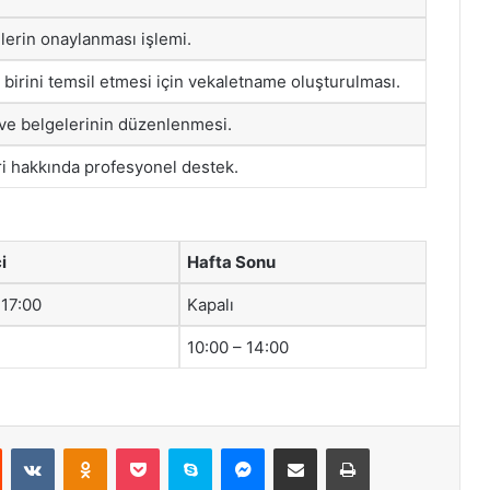
erin onaylanması işlemi.
a birini temsil etmesi için vekaletname oluşturulması.
 ve belgelerinin düzenlenmesi.
ri hakkında profesyonel destek.
i
Hafta Sonu
 17:00
Kapalı
10:00 – 14:00
st
Reddit
VKontakte
Odnoklassniki
Pocket
Skype
Messenger
E-Posta ile paylaş
Yazdır