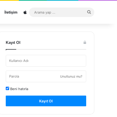
Sitemap
Arama
İletişim
yap
...
Kayıt Ol
Unuttunuz mu?
Beni hatırla
Kayıt Ol