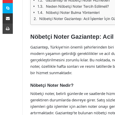
Gaziantep’te Nöbetçi Noter Hizmetleri
Skype
Neden Nöbetçi Noter Tercih Edilmeli?
Nöbetçi Noter Bulma Yöntemleri
E-Posta ile paylaş
Nöbetçi Noter Gaziantep: Acil İşlemler İçin Gü
Yazdır
Nöbetçi Noter Gaziantep: Acil 
Gaziantep, Türkiye’nin önemli şehirlerinden biri 
modern yaşamın getirdiği gereklilikler ve acil 
gerçekleştirilmesini zorunlu kılar. Bu noktada, 
noter, özellikle hafta sonları ve resmi tatillerd
bir hizmet sunmaktadır.
Nöbetçi Noter Nedir?
Nöbetçi noter, belirli günlerde ve saatlerde hizme
gerektiren durumlarda devreye girer. Satış söz
işlemleri gibi işlemler için acilen noter onayı g
artırmaktadır. Gaziantep’te bulunan nöbetçi note