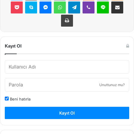
Pocket
Skype
Messenger
WhatsApp
Telegram
Viber
Line
E-Posta ile payla
Yazdır
Kayıt Ol
Unuttunuz mu?
Beni hatırla
Kayıt Ol