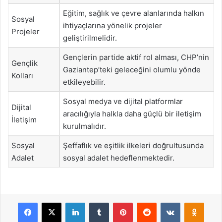
Eğitim, sağlık ve çevre alanlarında halkın
Sosyal
ihtiyaçlarına yönelik projeler
Projeler
geliştirilmelidir.
Gençlerin partide aktif rol alması, CHP’nin
Gençlik
Gaziantep’teki geleceğini olumlu yönde
Kolları
etkileyebilir.
Sosyal medya ve dijital platformlar
Dijital
aracılığıyla halkla daha güçlü bir iletişim
İletişim
kurulmalıdır.
Sosyal
Şeffaflık ve eşitlik ilkeleri doğrultusunda
Adalet
sosyal adalet hedeflenmektedir.
Facebook
X
LinkedIn
Tumblr
Pinterest
Reddit
VKontakte
Odnok