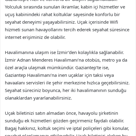
Yolculuk sırasında sunulan ikramlar, kabin içi hizmetler ve
uçuş kabinindeki rahat koltuklar sayesinde konforlu bir
seyahat deneyimi yaşayabilirsiniz. Uçak içerisinde Wifi
hizmeti sunan havayollarını tercih ederek seyahat süresince
internet erişiminiz de olabilir.
Havalimanına ulaşım ise İzmir’den kolaylıkla sağlanabilir.
İzmir Adnan Menderes Havalimanı’na otobüs, metro ya da
özel araçla ulaşmak mümkündür. Gaziantep’te ise,
Gaziantep Havalimanı’na inen uçaklar için taksi veya
havaalanı servisleri ile şehir merkezine hızlıca geçebilirsiniz.
Seyahat süreciniz boyunca, her iki havalimanının sunduğu
olanaklardan yararlanabilirsiniz.
Uçak biletinizi satın almadan önce, havayolu şirketinin
sunduğu ek hizmetleri gözden geçirmeniz faydalı olabilir.
Bagaj hakkınız, koltuk seçimi ve iptal poliçeleri gibi konular,
seyahat planlamanızı etkileyebilir. Uçak biletinizi alırken bu