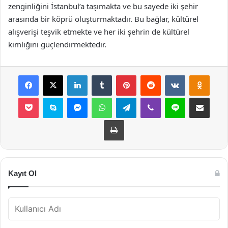
zenginliğini İstanbul’a taşımakta ve bu sayede iki şehir
arasında bir köprü oluşturmaktadır. Bu bağlar, kültürel
alışverişi teşvik etmekte ve her iki şehrin de kültürel
kimliğini güçlendirmektedir.
Facebook
X
LinkedIn
Tumblr
Pinterest
Reddit
VKontakte
Odnok
Pocket
Skype
Messenger
WhatsApp
Telegram
Viber
Line
E-Posta ile payla
Yazdır
Kayıt Ol