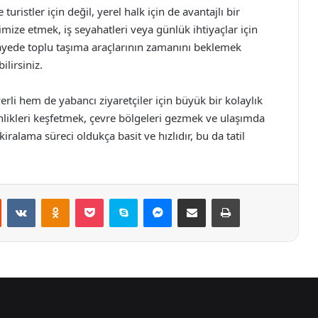
turistler için değil, yerel halk için de avantajlı bir
imize etmek, iş seyahatleri veya günlük ihtiyaçlar için
sayede toplu taşıma araçlarının zamanını beklemek
ilirsiniz.
yerli hem de yabancı ziyaretçiler için büyük bir kolaylık
inlikleri keşfetmek, çevre bölgeleri gezmek ve ulaşımda
iralama süreci oldukça basit ve hızlıdır, bu da tatil
st
Reddit
VKontakte
Odnoklassniki
Pocket
Skype
Messenger
E-Posta ile paylaş
Yazdır