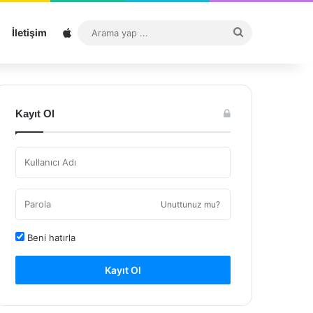
Sitemap
Arama
İletişim
yap
...
Kayıt Ol
Unuttunuz mu?
Beni hatırla
Kayıt Ol