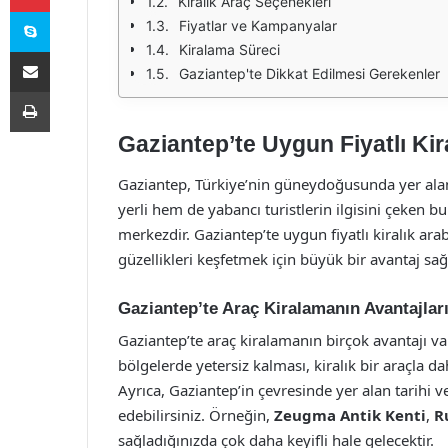
Kiralık Araç Seçenekleri
Skype
Fiyatlar ve Kampanyalar
Kiralama Süreci
E-Posta ile paylaş
Gaziantep'te Dikkat Edilmesi Gerekenler
Yazdır
Gaziantep’te Uygun Fiyatlı Kir
Gaziantep, Türkiye’nin güneydoğusunda yer alan t
yerli hem de yabancı turistlerin ilgisini çeken 
merkezdir. Gaziantep’te uygun fiyatlı kiralık ar
güzellikleri keşfetmek için büyük bir avantaj sa
Gaziantep’te Araç Kiralamanın Avantajlar
Gaziantep’te araç kiralamanın birçok avantajı var
bölgelerde yetersiz kalması, kiralık bir araçla 
Ayrıca, Gaziantep’in çevresinde yer alan tarihi ve
edebilirsiniz. Örneğin,
Zeugma Antik Kenti
,
R
sağladığınızda çok daha keyifli hale gelecektir.