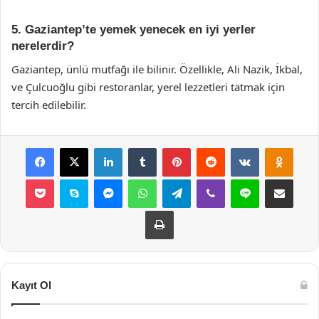
5. Gaziantep’te yemek yenecek en iyi yerler
nerelerdir?
Gaziantep, ünlü mutfağı ile bilinir. Özellikle, Ali Nazik, İkbal,
ve Çulcuoğlu gibi restoranlar, yerel lezzetleri tatmak için
tercih edilebilir.
Facebook
X
LinkedIn
Tumblr
Pinterest
Reddit
VKontakte
Odnok
Pocket
Skype
Messenger
WhatsApp
Telegram
Viber
Line
E-Posta ile payla
Yazdır
Kayıt Ol