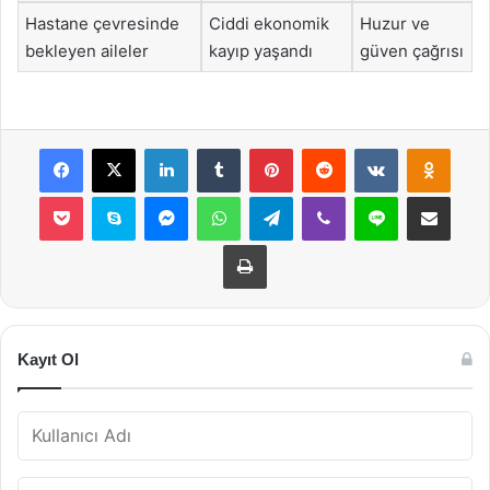
Hastane çevresinde
Ciddi ekonomik
Huzur ve
bekleyen aileler
kayıp yaşandı
güven çağrısı
Facebook
X
LinkedIn
Tumblr
Pinterest
Reddit
VKontakte
Odnok
Pocket
Skype
Messenger
WhatsApp
Telegram
Viber
Line
E-Posta ile payla
Yazdır
Kayıt Ol