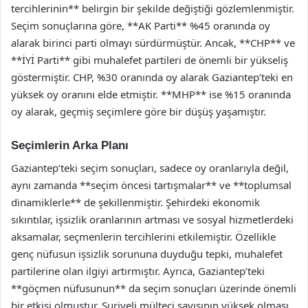
tercihlerinin** belirgin bir şekilde değiştiği gözlemlenmiştir.
Seçim sonuçlarına göre, **AK Parti** %45 oranında oy
alarak birinci parti olmayı sürdürmüştür. Ancak, **CHP** ve
**İYİ Parti** gibi muhalefet partileri de önemli bir yükseliş
göstermiştir. CHP, %30 oranında oy alarak Gaziantep’teki en
yüksek oy oranını elde etmiştir. **MHP** ise %15 oranında
oy alarak, geçmiş seçimlere göre bir düşüş yaşamıştır.
Seçimlerin Arka Planı
Gaziantep’teki seçim sonuçları, sadece oy oranlarıyla değil,
aynı zamanda **seçim öncesi tartışmalar** ve **toplumsal
dinamiklerle** de şekillenmiştir. Şehirdeki ekonomik
sıkıntılar, işsizlik oranlarının artması ve sosyal hizmetlerdeki
aksamalar, seçmenlerin tercihlerini etkilemiştir. Özellikle
genç nüfusun işsizlik sorununa duyduğu tepki, muhalefet
partilerine olan ilgiyi artırmıştır. Ayrıca, Gaziantep’teki
**göçmen nüfusunun** da seçim sonuçları üzerinde önemli
bir etkisi olmuştur. Suriyeli mülteci sayısının yüksek olması,