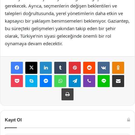
gerekecek. Ayrıca, seçmenlerin değişen beklentileri ve
talepleri doğrultusunda, yerel yönetimlerin daha etkin ve
kapsayıcı bir yaklaşım benimsemeleri bekleniyor. Gaziantep,
bu süreçteki gelişmeleri yakından takip eden bir şehir
olarak, Türkiye’nin siyasi geleceğinde önemli bir rol
oynamaya devam edecektir.
Facebook
X
LinkedIn
Tumblr
Pinterest
Reddit
VKontakte
Odnok
Pocket
Skype
Messenger
WhatsApp
Telegram
Viber
Line
E-Posta ile payla
Yazdır
Kayıt Ol