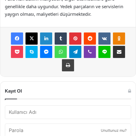
genellikle daha uygundur. Yedek parçaların ve servislerin
yaygın olması, maliyetleri düşürmektedir.
Facebook
X
LinkedIn
Tumblr
Pinterest
Reddit
VKontakte
Odnok
Pocket
Skype
Messenger
WhatsApp
Telegram
Viber
Line
E-Posta ile payla
Yazdır
Kayıt Ol
Unuttunuz mu?