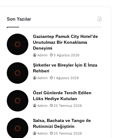
Son Yazılar
Gaziantep Pamuk City Hotel’de
Unutulmaz Bir Konaklama
Deneyimi
Admin
5 Ağustos 2026
Şirketler ve Bireyler İçin E İmza
Rehberi
Admin
1 Ağustos 2026
Özel Günlerde Tercih Edilen
Lüks Hediye Kutuları
Admin
25 Temmuz 2026
Salsa, Bachata ve Tango ile
Rutininizi Değiştirin
Admin
25 Temmuz 2026