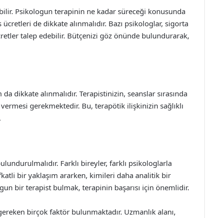
ebilir. Psikologun terapinin ne kadar süreceği konusunda
cretleri de dikkate alınmalıdır. Bazı psikologlar, sigorta
retler talep edebilir. Bütçenizi göz önünde bulundurarak,
 da dikkate alınmalıdır. Terapistinizin, seanslar sırasında
n vermesi gerekmektedir. Bu, terapötik ilişkinizin sağlıklı
.
ndurulmalıdır. Farklı bireyler, farklı psikologlarla
efkatli bir yaklaşım ararken, kimileri daha analitik bir
ygun bir terapist bulmak, terapinin başarısı için önemlidir.
gereken birçok faktör bulunmaktadır. Uzmanlık alanı,