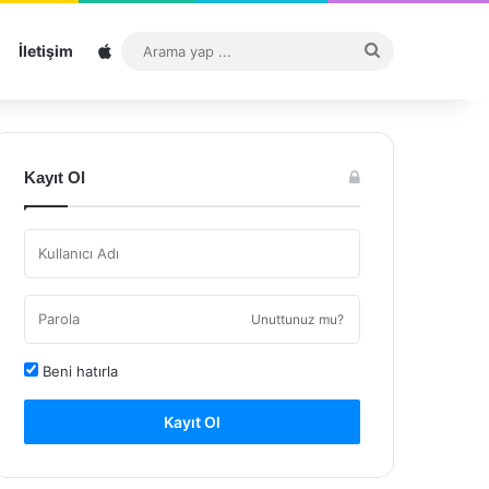
Sitemap
Arama
İletişim
yap
...
Kayıt Ol
Unuttunuz mu?
Beni hatırla
Kayıt Ol