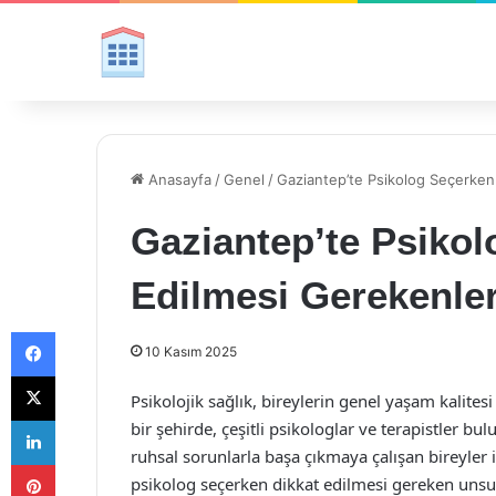
Anasayfa
/
Genel
/
Gaziantep’te Psikolog Seçerken
Gaziantep’te Psikol
Edilmesi Gerekenle
Facebook
10 Kasım 2025
X
Psikolojik sağlık, bireylerin genel yaşam kalites
LinkedIn
bir şehirde, çeşitli psikologlar ve terapistler b
ruhsal sorunlarla başa çıkmaya çalışan bireyler i
Pinterest
psikolog seçerken dikkat edilmesi gereken unsurl