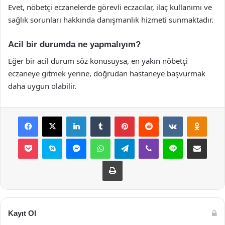
Evet, nöbetçi eczanelerde görevli eczacılar, ilaç kullanımı ve
sağlık sorunları hakkında danışmanlık hizmeti sunmaktadır.
Acil bir durumda ne yapmalıyım?
Eğer bir acil durum söz konusuysa, en yakın nöbetçi
eczaneye gitmek yerine, doğrudan hastaneye başvurmak
daha uygun olabilir.
Facebook
X
LinkedIn
Tumblr
Pinterest
Reddit
VKontakte
Odnok
Pocket
Skype
Messenger
WhatsApp
Telegram
Viber
Line
E-Posta ile payla
Yazdır
Kayıt Ol