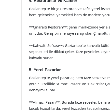
4. Restoranlar ve Kafeler
Gaziantep’te birçok restoran ve kafe, yerel lezze
hem geleneksel yemekleri hem de modern yoruml
**Çınaraltı Restoran**: Şehir merkezinde yer al
ünlüdür. Geniş bir menüye sahip olan Çınaraltı, a
**Kahvaltı Sofrası**: Gaziantep’te kahvaltı kültü
seçenekleri ile dikkat çeker. Taze peynirler, zeytin
kahvaltı sunar.
5. Yerel Pazarlar
Gaziantep’te yerel pazarlar, hem taze sebze ve m
yerdir. Özellikle “Almacı Pazarı” ve “Bakırcılar Ç
deneyimi sunar.
**Almacı Pazarı**: Burada taze sebzeler, baharat
küçük tezgahlarda, yerel lezzetleri tadabilirsiniz.