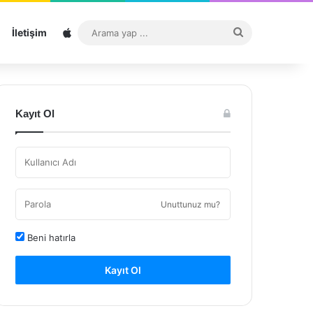
Sitemap
Arama
İletişim
yap
...
Kayıt Ol
Unuttunuz mu?
Beni hatırla
Kayıt Ol