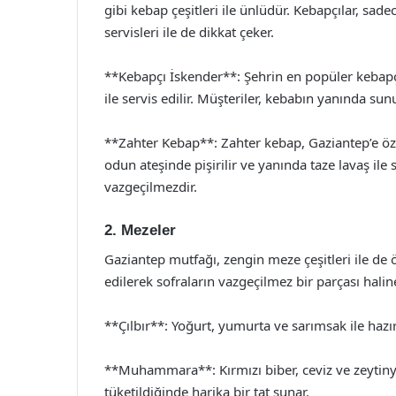
gibi kebap çeşitleri ile ünlüdür. Kebapçılar, sad
servisleri ile de dikkat çeker.
**Kebapçı İskender**: Şehrin en popüler kebapçı
ile servis edilir. Müşteriler, kebabın yanında sunu
**Zahter Kebap**: Zahter kebap, Gaziantep’e özgü
odun ateşinde pişirilir ve yanında taze lavaş ile 
vazgeçilmezdir.
2. Mezeler
Gaziantep mutfağı, zengin meze çeşitleri ile de 
edilerek sofraların vazgeçilmez bir parçası haline
**Çılbır**: Yoğurt, yumurta ve sarımsak ile hazırl
**Muhammara**: Kırmızı biber, ceviz ve zeytinya
tüketildiğinde harika bir tat sunar.