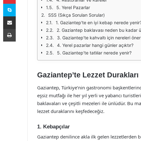
Skype
5. Yerel Pazarlar
SSS (Sıkça Sorulan Sorular)
E-Posta ile paylaş
1. Gaziantep'te en iyi kebap nerede yenir
Yazdır
2. Gaziantep baklavası neden bu kadar 
3. Gaziantep'te kahvaltı için nereleri öner
4. Yerel pazarlar hangi günler açıktır?
5. Gaziantep'te tatlılar nerede yenir?
Gaziantep’te Lezzet Durakları
Gaziantep, Türkiye’nin gastronomi başkentlerinden 
eşsiz mutfağı ile her yıl yerli ve yabancı turistle
baklavaları ve çeşitli mezeleri ile ünlüdür. Bu 
lezzet duraklarını keşfedeceğiz.
1. Kebapçılar
Gaziantep denilince akla ilk gelen lezzetlerden bi