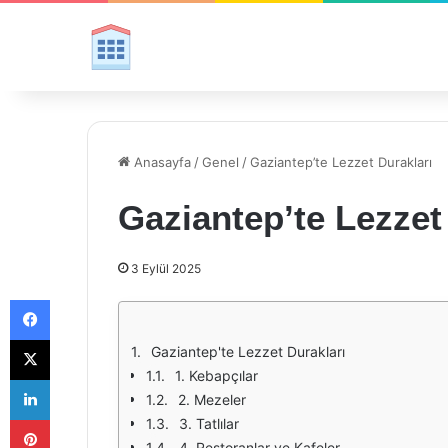
Anasayfa
/
Genel
/
Gaziantep’te Lezzet Durakları
Gaziantep’te Lezzet
3 Eylül 2025
Facebook
X
Gaziantep'te Lezzet Durakları
1. Kebapçılar
LinkedIn
2. Mezeler
Pinterest
3. Tatlılar
4. Restoranlar ve Kafeler