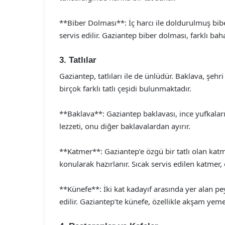
**Biber Dolması**: İç harcı ile doldurulmuş biberl
servis edilir. Gaziantep biber dolması, farklı baha
3. Tatlılar
Gaziantep, tatlıları ile de ünlüdür. Baklava, şeh
birçok farklı tatlı çeşidi bulunmaktadır.
**Baklava**: Gaziantep baklavası, ince yufkaları
lezzeti, onu diğer baklavalardan ayırır.
**Katmer**: Gaziantep’e özgü bir tatlı olan kat
konularak hazırlanır. Sıcak servis edilen katmer, ö
**Künefe**: İki kat kadayıf arasında yer alan pey
edilir. Gaziantep’te künefe, özellikle akşam yemek