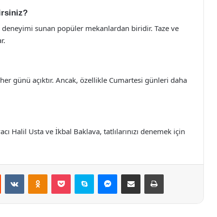
irsiniz?
tı deneyimi sunan popüler mekanlardan biridir. Taze ve
r.
 her günü açıktır. Ancak, özellikle Cumartesi günleri daha
cı Halil Usta ve İkbal Baklava, tatlılarınızı denemek için
st
Reddit
VKontakte
Odnoklassniki
Pocket
Skype
Messenger
E-Posta ile paylaş
Yazdır