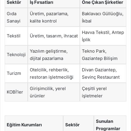
Sektör
İş Fırsatları
Öne Çıkan Şirketler
Gıda
Üretim, pazarlama,
Baklavacı Güllüoğlu,
Sanayi
kalite kontrol
İkbal
Havva Tekstil, Antep
Tekstil
Üretim, tasarım, ihracat
İplik
Yazılım geliştirme,
Tekno Park,
Teknoloji
dijital pazarlama
Gaziantep Bilişim
Otelcilik, rehberlik,
Divan Gaziantep,
Turizm
restoran işletmeciliği
Sevinç Restaurant
Girişimcilik, yerel
Çeşitli yerel
KOBİ’ler
ürünler
işletmeler
Sunulan
Eğitim Kurumları
Sektör
Programlar