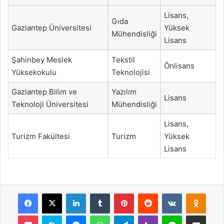
Lisans,
Gıda
Gaziantep Üniversitesi
Yüksek
Mühendisliği
Lisans
Şahinbey Meslek
Tekstil
Önlisans
Yüksekokulu
Teknolojisi
Gaziantep Bilim ve
Yazılım
Lisans
Teknoloji Üniversitesi
Mühendisliği
Lisans,
Turizm Fakültesi
Turizm
Yüksek
Lisans
Facebook
X
LinkedIn
Tumblr
Pinterest
Reddit
VKontakte
Odnok
Pocket
Skype
Messenger
WhatsApp
Telegram
Viber
Line
E-Posta ile payla