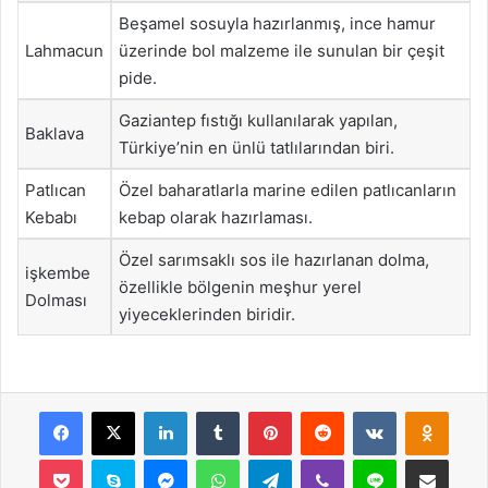
Beşamel sosuyla hazırlanmış, ince hamur
Lahmacun
üzerinde bol malzeme ile sunulan bir çeşit
pide.
Gaziantep fıstığı kullanılarak yapılan,
Baklava
Türkiye’nin en ünlü tatlılarından biri.
Patlıcan
Özel baharatlarla marine edilen patlıcanların
Kebabı
kebap olarak hazırlaması.
Özel sarımsaklı sos ile hazırlanan dolma,
işkembe
özellikle bölgenin meşhur yerel
Dolması
yiyeceklerinden biridir.
Facebook
X
LinkedIn
Tumblr
Pinterest
Reddit
VKontakte
Odnok
Pocket
Skype
Messenger
WhatsApp
Telegram
Viber
Line
E-Posta ile payla