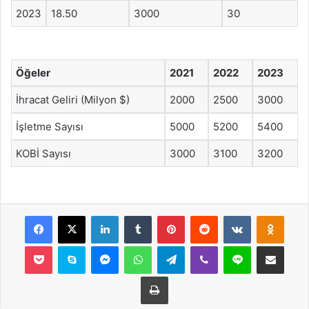
2023
18.50
3000
30
Öğeler
2021
2022
2023
İhracat Geliri (Milyon $)
2000
2500
3000
İşletme Sayısı
5000
5200
5400
KOBİ Sayısı
3000
3100
3200
Facebook
X
LinkedIn
Tumblr
Pinterest
Reddit
VKontakte
Odnok
Pocket
Skype
Messenger
WhatsApp
Telegram
Viber
Line
E-Posta ile payla
Yazdır