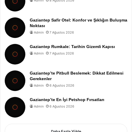
Admin
8 Ağustos 2026
Gaziantep Safir Otel: Konfor ve Şıklığın Buluşma
Noktası
Admin
7 Ağustos 2026
Gaziantep Rumkale: Tarihin Gizemli Kapısı
Admin
7 Ağustos 2026
Gaziantep’te Pitbull Beslemek: Dikkat Edilmesi
Gerekenler
Admin
6 Ağustos 2026
Gaziantep’te En İyi Petshop Fırsatları
Admin
6 Ağustos 2026
Daha Fazla Yükle