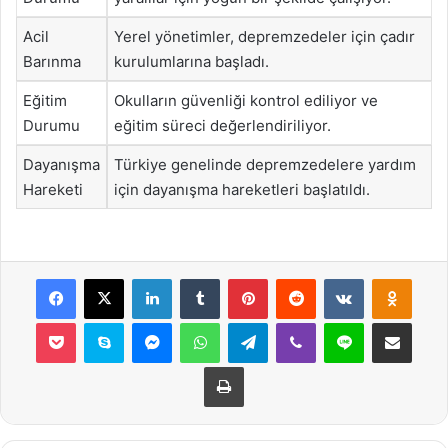
Acil
Yerel yönetimler, depremzedeler için çadır
Barınma
kurulumlarına başladı.
Eğitim
Okulların güvenliği kontrol ediliyor ve
Durumu
eğitim süreci değerlendiriliyor.
Dayanışma
Türkiye genelinde depremzedelere yardım
Hareketi
için dayanışma hareketleri başlatıldı.
Facebook
X
LinkedIn
Tumblr
Pinterest
Reddit
VKontakte
Odnok
Pocket
Skype
Messenger
WhatsApp
Telegram
Viber
Line
E-Posta ile payla
Yazdır