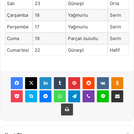
Salı
23
Güneşli
Orta
Çarşamba
18
Yağmurlu
Serin
Perşembe
17
Yağmurlu
Serin
Cuma
19
Parçalı bulutlu
Serin
Cumartesi
22
Güneşli
Hafif
Facebook
X
LinkedIn
Tumblr
Pinterest
Reddit
VKontakte
Odnok
Pocket
Skype
Messenger
WhatsApp
Telegram
Viber
Line
E-Posta ile payla
Yazdır