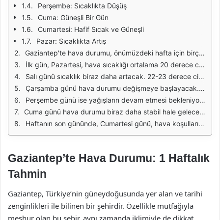
Perşembe: Sıcaklıkta Düşüş
Cuma: Güneşli Bir Gün
Cumartesi: Hafif Sıcak ve Güneşli
Pazar: Sıcaklıkta Artış
Gaziantep'te hava durumu, önümüzdeki hafta için birçok insanın planlarını etkileyebilecek önemli bir faktör. Şehir, yılın bu döneminde genellikle ılıman bir iklim sunar. Ancak, beklenen hava koşulları, günlük aktiviteleri ve dış mekan etkinliklerini etkileyebilir. Bu nedenle, hava durumu tahminlerini takip etmek büyük önem taşır.
İlk gün, Pazartesi, hava sıcaklığı ortalama 20 derece civarında olacak. Sabah saatlerinde hafif bir sis bekleniyor, fakat gün ilerledikçe güneş yüzünü gösterecek. Bu durum, özellikle sabah erken saatlerde dışarıda olacaklar için dikkat edilmesi gereken bir durum. Gün içinde ise hafif rüzgarlar, havanın daha da ferahlamasını sağlayacak.
Salı günü sıcaklık biraz daha artacak. 22-23 derece civarlarında seyretmesi beklenen hava, güneşli bir gün sunacak. Ancak, öğle saatlerinde UV indeksinin yüksek olabileceği öngörülüyor. Bu nedenle dışarıda vakit geçirenlerin güneş koruyucu kullanmaları tavsiye ediliyor.
Çarşamba günü hava durumu değişmeye başlayacak. Yağmur ihtimali belirecek ve sıcaklık 18 derece civarına düşecek. Hafif yağışlar beklenirken, özellikle akşam saatlerinde hava daha serin hissedilecek. Dışarı çıkmayı planlayanların yanlarına şemsiye almaları faydalı olacaktır.
Perşembe günü ise yağışların devam etmesi bekleniyor. Sıcaklık 16-17 derece arasında dalgalanacak. Bu gün, özellikle açık alan etkinlikleri için pek uygun olmayabilir. Ayrıca, nem oranının artması nedeniyle hissedilen sıcaklığın daha düşük olacağı öngörülüyor.
Cuma günü hava durumu biraz daha stabil hale gelecek. Yağmurlar yerini parçalı bulutlu bir havaya bırakacak. Sıcaklık 19 dereceye kadar yükselirken, rüzgarın da etkisiyle serin bir gün geçirilecek. Bu gün, dışarıda vakit geçirmek isteyenler için daha elverişli olabilir.
Haftanın son gününde, Cumartesi günü, hava koşullarının daha da iyileşmesi bekleniyor. Güneşin bolca görüneceği bir gün ve sıcaklık 21-22 derece civarında seyredecek. Böylece, Gaziantep'te hafta sonu etkinlikleri için güzel bir hava sağlanmış olacak. İnsanlar, piknikler, yürüyüşler ve diğer açık hava aktiviteleri için bu fırsatı değerlendirebilirler.
Gaziantep’te Hava Durumu: 1 Haftalık
Tahmin
Gaziantep, Türkiye’nin güneydoğusunda yer alan ve tarihi
zenginlikleri ile bilinen bir şehirdir. Özellikle mutfağıyla
meşhur olan bu şehir, aynı zamanda iklimiyle de dikkat