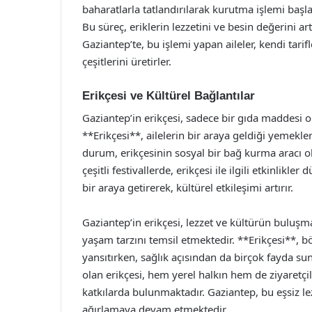
baharatlarla tatlandırılarak kurutma işlemi başl
Bu süreç, eriklerin lezzetini ve besin değerini a
Gaziantep’te, bu işlemi yapan aileler, kendi tarif
çeşitlerini üretirler.
Erikçesi ve Kültürel Bağlantılar
Gaziantep’in erikçesi, sadece bir gıda maddesi o
**Erikçesi**, ailelerin bir araya geldiği yemekle
durum, erikçesinin sosyal bir bağ kurma aracı ola
çeşitli festivallerde, erikçesi ile ilgili etkinlikle
bir araya getirerek, kültürel etkileşimi artırır.
Gaziantep’in erikçesi, lezzet ve kültürün buluşm
yaşam tarzını temsil etmektedir. **Erikçesi**, 
yansıtırken, sağlık açısından da birçok fayda s
olan erikçesi, hem yerel halkın hem de ziyaretç
katkılarda bulunmaktadır. Gaziantep, bu eşsiz lez
ağırlamaya devam etmektedir.