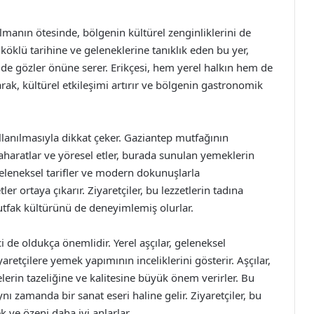
olmanın ötesinde, bölgenin kültürel zenginliklerini de
öklü tarihine ve geleneklerine tanıklık eden bu yer,
i de gözler önüne serer. Erikçesi, hem yerel halkın hem de
larak, kültürel etkileşimi artırır ve bölgenin gastronomik
llanılmasıyla dikkat çeker. Gaziantep mutfağının
aharatlar ve yöresel etler, burada sunulan yemeklerin
, geleneksel tarifler ve modern dokunuşlarla
 ortaya çıkarır. Ziyaretçiler, bu lezzetlerin tadına
tfak kültürünü de deneyimlemiş olurlar.
 de oldukça önemlidir. Yerel aşçılar, geleneksel
aretçilere yemek yapımının inceliklerini gösterir. Aşçılar,
rin tazeliğine ve kalitesine büyük önem verirler. Bu
nı zamanda bir sanat eseri haline gelir. Ziyaretçiler, bu
k ve özeni daha iyi anlarlar.