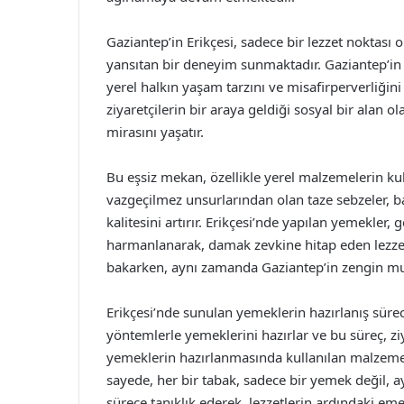
Gaziantep’in Erikçesi, sadece bir lezzet noktası 
yansıtan bir deneyim sunmaktadır. Gaziantep’in k
yerel halkın yaşam tarzını ve misafirperverliğin
ziyaretçilerin bir araya geldiği sosyal bir alan o
mirasını yaşatır.
Bu eşsiz mekan, özellikle yerel malzemelerin ku
vazgeçilmez unsurlarından olan taze sebzeler, b
kalitesini artırır. Erikçesi’nde yapılan yemekler
harmanlanarak, damak zevkine hitap eden lezzetler
bakarken, aynı zamanda Gaziantep’in zengin mu
Erikçesi’nde sunulan yemeklerin hazırlanış süreci
yöntemlerle yemeklerini hazırlar ve bu süreç, ziy
yemeklerin hazırlanmasında kullanılan malzemele
sayede, her bir tabak, sadece bir yemek değil, ay
sürece tanıklık ederek, lezzetlerin ardındaki eme