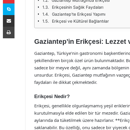
Gaziantep Mutfağında Erikçesi
Skype
Erikçesinin Sağlık Faydaları
Gaziantep'te Erikçesi Yapımı
E-Posta ile paylaş
Erikçesi ve Kültürel Bağlantılar
Yazdır
Gaziantep’in Erikçesi: Lezzet
Gaziantep, Türkiye’nin gastronomi başkentlerind
şekillendiren birçok özel ürün bulunmaktadır. Bu
sadece bir meyve değil, aynı zamanda bölgenin 
unsurdur. Erikçesi, Gaziantep mutfağının vazgeç
faydaları ile dikkat çekmektedir.
Erikçesi Nedir?
Erikçesi, genellikle olgunlaşmamış yeşil erikleri
kurutulmasıyla elde edilen bir tür mezedir. Gazia
aylarında da tüketilmek üzere hazırlanır. **Erik
saklanabilir. Bu özelliği, onu sadece bir yiyecek 