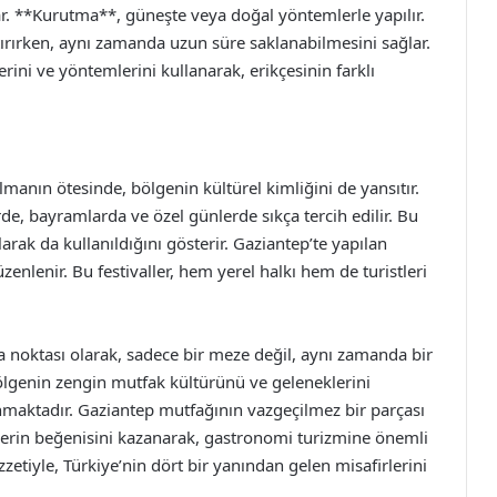
ar. **Kurutma**, güneşte veya doğal yöntemlerle yapılır.
rtırırken, aynı zamanda uzun süre saklanabilmesini sağlar.
lerini ve yöntemlerini kullanarak, erikçesinin farklı
lmanın ötesinde, bölgenin kültürel kimliğini de yansıtır.
rde, bayramlarda ve özel günlerde sıkça tercih edilir. Bu
rak da kullanıldığını gösterir. Gaziantep’te yapılan
r düzenlenir. Bu festivaller, hem yerel halkı hem de turistleri
a noktası olarak, sadece bir meze değil, aynı zamanda bir
bölgenin zengin mutfak kültürünü ve geleneklerini
unmaktadır. Gaziantep mutfağının vazgeçilmez bir parçası
ilerin beğenisini kazanarak, gastronomi turizmine önemli
zetiyle, Türkiye’nin dört bir yanından gelen misafirlerini