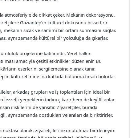
nda atmosferiyle de dikkat çeker. Mekanın dekorasyonu,
aretçilere Gaziantep’in kültürel dokusunu hissettirir.
n, mekanın sıcak ve samimi bir ortam sunmasını sağlar.
z, aynı zamanda kültürel bir yolculuğa da çıkarlar.
umluluk projelerine katılımıdır. Yerel halkın
ılması amacıyla çeşitli etkinlikler düzenlenir. Bu
kârların eserlerini sergilemesine olanak tanır.
ntep’in kültürel mirasına katkıda bulunma fırsatı bulurlar.
eler, arkadaş grupları ve iş toplantıları için ideal bir
 lezzetli yemeklerin tadını çıkarır hem de keyifli anlar
san ilişkilerini de yansıtır. Ziyaretçiler, burada
l, aynı zamanda dostlukları ve anıları da biriktirirler.
a noktası olarak, ziyaretçilerine unutulmaz bir deneyim