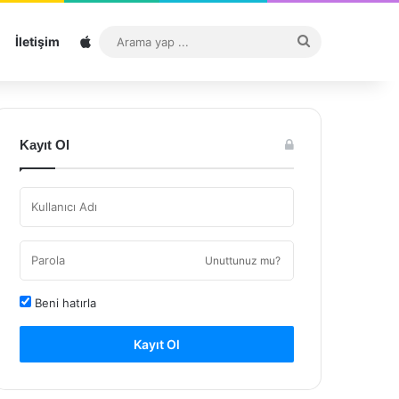
Sitemap
Arama
İletişim
yap
...
Kayıt Ol
Unuttunuz mu?
Beni hatırla
Kayıt Ol