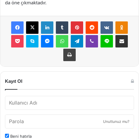
da öne çıkmaktadır.
Facebook
X
LinkedIn
Tumblr
Pinterest
Reddit
VKontakte
Odnok
Pocket
Skype
Messenger
WhatsApp
Telegram
Viber
Line
E-Posta ile payla
Yazdır
Kayıt Ol
Unuttunuz mu?
Beni hatırla