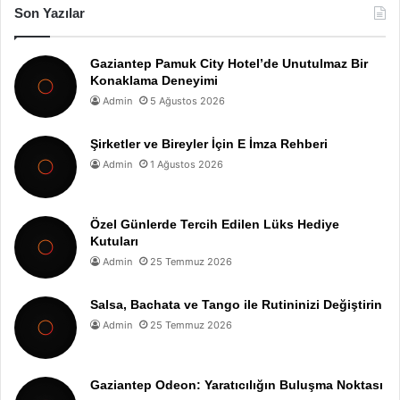
Son Yazılar
Gaziantep Pamuk City Hotel’de Unutulmaz Bir
Konaklama Deneyimi
Admin
5 Ağustos 2026
Şirketler ve Bireyler İçin E İmza Rehberi
Admin
1 Ağustos 2026
Özel Günlerde Tercih Edilen Lüks Hediye
Kutuları
Admin
25 Temmuz 2026
Salsa, Bachata ve Tango ile Rutininizi Değiştirin
Admin
25 Temmuz 2026
Gaziantep Odeon: Yaratıcılığın Buluşma Noktası