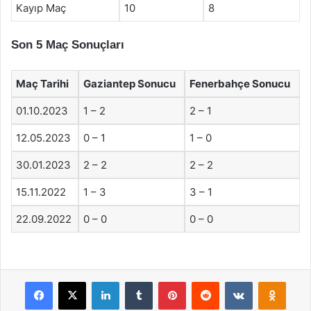
Kayıp Maç
10
8
Son 5 Maç Sonuçları
Maç Tarihi
Gaziantep Sonucu
Fenerbahçe Sonucu
01.10.2023
1 – 2
2 – 1
12.05.2023
0 – 1
1 – 0
30.01.2023
2 – 2
2 – 2
15.11.2022
1 – 3
3 – 1
22.09.2022
0 – 0
0 – 0
Facebook
X
LinkedIn
Tumblr
Pinterest
Reddit
VKontakte
Odnok