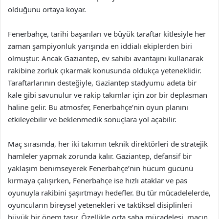
olduğunu ortaya koyar.
Fenerbahçe, tarihi başarıları ve büyük taraftar kitlesiyle her
zaman şampiyonluk yarışında en iddialı ekiplerden biri
olmuştur. Ancak Gaziantep, ev sahibi avantajını kullanarak
rakibine zorluk çıkarmak konusunda oldukça yeteneklidir.
Taraftarlarının desteğiyle, Gaziantep stadyumu adeta bir
kale gibi savunulur ve rakip takımlar için zor bir deplasman
haline gelir. Bu atmosfer, Fenerbahçe’nin oyun planını
etkileyebilir ve beklenmedik sonuçlara yol açabilir.
Maç sırasında, her iki takımın teknik direktörleri de stratejik
hamleler yapmak zorunda kalır. Gaziantep, defansif bir
yaklaşım benimseyerek Fenerbahçe’nin hücum gücünü
kırmaya çalışırken, Fenerbahçe ise hızlı ataklar ve pas
oyunuyla rakibini şaşırtmayı hedefler. Bu tür mücadelelerde,
oyuncuların bireysel yetenekleri ve taktiksel disiplinleri
büyük bir önem taşır. Özellikle orta saha mücadelesi, maçın