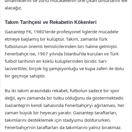
dinamiklerini ve zorlu mücadelenin öne çıkan unsurlarını ele
alacağız.
Takım Tarihçesi ve Rekabetin Kökenleri
Gaziantep FK, 1980’lerde profesyonel liglerde mücadele
etmeye başlamış bir kulüptür. Takım, zamanla Türk
futbolunun önemli temsilcilerinden biri haline gelmiştir.
Fenerbahçe ise, 1907 yılında İstanbul’da kurulan ve Türk
futbol tarihinin en köklü kulüplerinden biridir. Sarı-
lacivertliler, birçok lig şampiyonluğu ve kupa zaferi ile dolu
bir geçmişe sahiptir.
Bu iki takım arasındaki rekabet, futbolun sadece bir spor
değil, aynı zamanda bir tutku olduğunu da göstermektedir.
Gaziantep’in kendi sahasında Fenerbahçe’yi ağırlaması, her
zaman büyük bir heyecan yaratır. Gaziantep taraftarları,
takımlarını desteklemek için stadyumu doldururken,
Fenerbahçe’nin taraftarları da takımlarını yalnız bırakmaz.