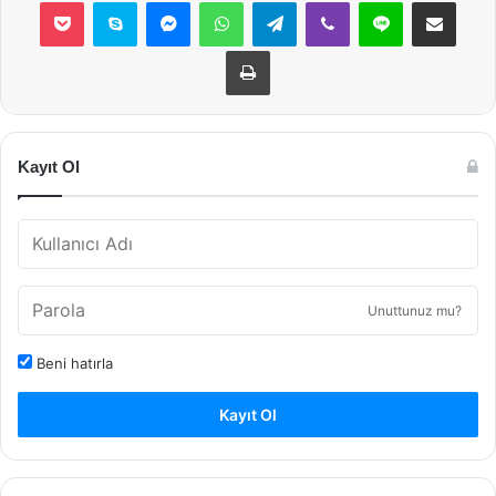
Pocket
Skype
Messenger
WhatsApp
Telegram
Viber
Line
E-Posta ile payla
Yazdır
Kayıt Ol
Unuttunuz mu?
Beni hatırla
Kayıt Ol