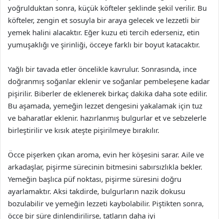
yoğrulduktan sonra, küçük köfteler şeklinde şekil verilir. Bu
köfteler, zengin et sosuyla bir araya gelecek ve lezzetli bir
yemek halini alacaktır. Eğer kuzu eti tercih ederseniz, etin
yumuşaklığı ve şirinliği, öcceye farklı bir boyut katacaktır.
Yağlı bir tavada etler öncelikle kavrulur. Sonrasında, ince
doğranmış soğanlar eklenir ve soğanlar pembeleşene kadar
pişirilir. Biberler de eklenerek birkaç dakika daha sote edilir.
Bu aşamada, yemeğin lezzet dengesini yakalamak için tuz
ve baharatlar eklenir. hazırlanmış bulgurlar et ve sebzelerle
birleştirilir ve kısık ateşte pişirilmeye bırakılır.
Öcce pişerken çıkan aroma, evin her köşesini sarar. Aile ve
arkadaşlar, pişirme sürecinin bitmesini sabırsızlıkla bekler.
Yemeğin başlıca püf noktası, pişirme süresini doğru
ayarlamaktır. Aksi takdirde, bulgurların nazik dokusu
bozulabilir ve yemeğin lezzeti kaybolabilir. Piştikten sonra,
öcce bir süre dinlendirilirse, tatların daha iyi