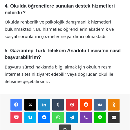
4. Okulda öğrencilere sunulan destek hizmetleri
nelerdir?
Okulda rehberlik ve psikolojik danışmanlık hizmetleri
bulunmaktadır. Bu hizmetler, öğrencilerin akademik ve
sosyal sorunlarını çözmelerine yardımcı olmaktadır.
5. Gaziantep Türk Telekom Anadolu Lisesi’ne nasıl
başvurabilirim?
Başvuru süreci hakkında bilgi almak için okulun resmi
internet sitesini ziyaret edebilir veya doğrudan okul ile
iletişime geçebilirsiniz.
Facebook
X
LinkedIn
Tumblr
Pinterest
Reddit
VKontakte
Odnok
Pocket
Skype
Messenger
WhatsApp
Telegram
Viber
Line
E-Posta ile payla
Yazdır