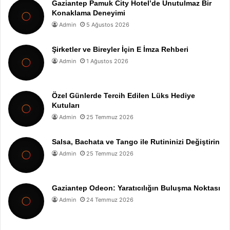
Gaziantep Pamuk City Hotel’de Unutulmaz Bir
Konaklama Deneyimi
Admin
5 Ağustos 2026
Şirketler ve Bireyler İçin E İmza Rehberi
Admin
1 Ağustos 2026
Özel Günlerde Tercih Edilen Lüks Hediye
Kutuları
Admin
25 Temmuz 2026
Salsa, Bachata ve Tango ile Rutininizi Değiştirin
Admin
25 Temmuz 2026
Gaziantep Odeon: Yaratıcılığın Buluşma Noktası
Admin
24 Temmuz 2026