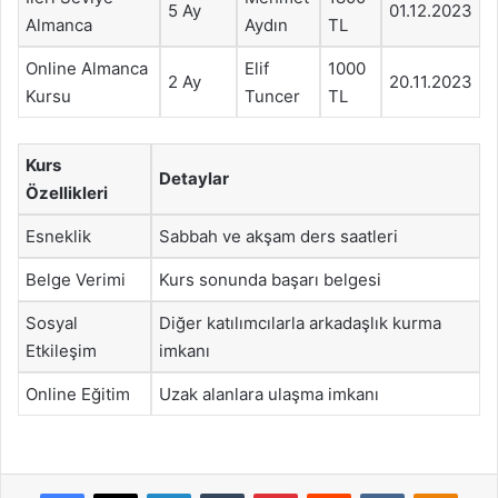
5 Ay
01.12.2023
Almanca
Aydın
TL
Online Almanca
Elif
1000
2 Ay
20.11.2023
Kursu
Tuncer
TL
Kurs
Detaylar
Özellikleri
Esneklik
Sabbah ve akşam ders saatleri
Belge Verimi
Kurs sonunda başarı belgesi
Sosyal
Diğer katılımcılarla arkadaşlık kurma
Etkileşim
imkanı
Online Eğitim
Uzak alanlara ulaşma imkanı
Facebook
X
LinkedIn
Tumblr
Pinterest
Reddit
VKontakte
Odnok