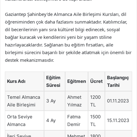
Gaziantep Şahinbey’de Almanca Aile Birleşimi Kursları, dil
öğreniminden çok daha fazlasını sunmaktadır. Katılımcılar,
dil becerilerinin yanı sıra kültürel bilgi edinecek, sosyal
bağlar kuracak ve kendilerini yeni bir yaşam stiline
hazırlayacaklardır. Sağlanan bu eğitim fırsatları, aile
birleşimi sürecini başarılı bir şekilde atlatmak için önemli bir
destek mekanizmasıdır.
Eğitim
Başlangıç
Kurs Adı
Eğitmen
Ücret
Süresi
Tarihi
Temel Almanca
Ahmet
1200
3 Ay
01.11.2023
Aile Birleşimi
Yılmaz
TL
Orta Seviye
Fatma
1500
4 Ay
15.11.2023
Almanca
Demir
TL
İleri Seviye
Mehmet
1800