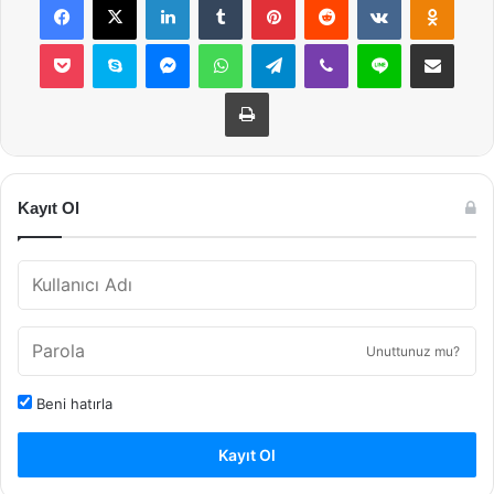
Pocket
Skype
Messenger
WhatsApp
Telegram
Viber
Line
E-Posta ile payla
Yazdır
Kayıt Ol
Unuttunuz mu?
Beni hatırla
Kayıt Ol