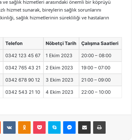
a ve sağlık hizmetleri arasındaki önemli bir köprüyü
ızlı hizmet sunarak, bireylerin sağlık sorunlarını
nliği, sağlık hizmetlerinin sürekliliği ve hastaların
Telefon
Nöbetçi Tarih
Çalışma Saatleri
0342 123 45 67
1 Ekim 2023
20:00 – 08:00
0342 765 43 21
2 Ekim 2023
19:00 – 07:00
0342 678 90 12
3 Ekim 2023
21:00 – 09:00
0342 543 21 10
4 Ekim 2023
22:00 – 10:00
st
Reddit
VKontakte
Odnoklassniki
Pocket
Skype
Messenger
E-Posta ile paylaş
Yazdır