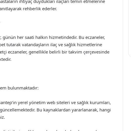
astaların ihtiyaç duydukları ilaçları temin etmelerine
anıtlayarak rehberlik ederler.
r
, günün her saati halkın hizmetindedir. Bu eczaneler,
et tutarak vatandaşların ilaç ve sağlık hizmetlerine
tçi eczaneler, genellikle belirli bir takvim çerçevesinde
tedir.
ntem bulunmaktadır:
iantep’in yerel yönetim web siteleri ve sağlık kurumları,
ak güncellemektedir. Bu kaynaklardan yararlanarak, hangi
iz.