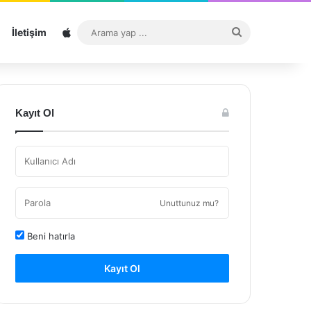
Sitemap
Arama
İletişim
yap
...
Kayıt Ol
Unuttunuz mu?
Beni hatırla
Kayıt Ol