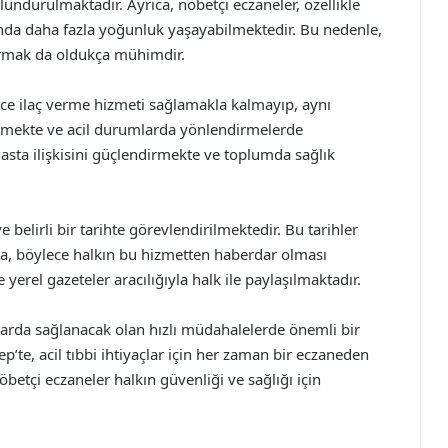
lundurulmaktadır. Ayrıca, nöbetçi eczaneler, özellikle
sunda daha fazla yoğunluk yaşayabilmektedir. Bu nedenle,
urmak da oldukça mühimdir.
ece ilaç verme hizmeti sağlamakla kalmayıp, aynı
rmekte ve acil durumlarda yönlendirmelerde
sta ilişkisini güçlendirmekte ve toplumda sağlık
 belirli bir tarihte görevlendirilmektedir. Bu tarihler
kta, böylece halkın bu hizmetten haberdar olması
yerel gazeteler aracılığıyla halk ile paylaşılmaktadır.
umlarda sağlanacak olan hızlı müdahalelerde önemli bir
p’te, acil tıbbi ihtiyaçlar için her zaman bir eczaneden
tçi eczaneler halkın güvenliği ve sağlığı için