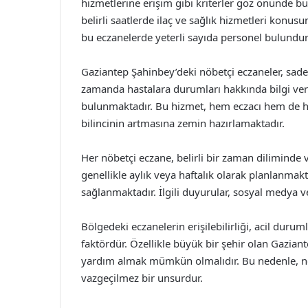
hizmetlerine erişim gibi kriterler göz önünde bu
belirli saatlerde ilaç ve sağlık hizmetleri konu
bu eczanelerde yeterli sayıda personel bulund
Gaziantep Şahinbey’deki nöbetçi eczaneler, sad
zamanda hastalara durumları hakkında bilgi ve
bulunmaktadır. Bu hizmet, hem eczacı hem de ha
bilincinin artmasına zemin hazırlamaktadır.
Her nöbetçi eczane, belirli bir zaman diliminde ve
genellikle aylık veya haftalık olarak planlanma
sağlanmaktadır. İlgili duyurular, sosyal medya ve 
Bölgedeki eczanelerin erişilebilirliği, acil dur
faktördür. Özellikle büyük bir şehir olan Gaziante
yardım almak mümkün olmalıdır. Bu nedenle, nöbe
vazgeçilmez bir unsurdur.