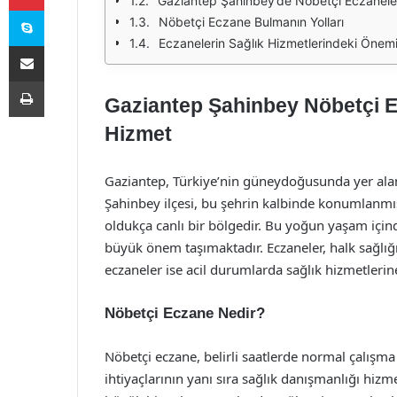
Gaziantep Şahinbey’de Nöbetçi Eczanele
Skype
Nöbetçi Eczane Bulmanın Yolları
Eczanelerin Sağlık Hizmetlerindeki Önem
E-Posta ile paylaş
Yazdır
Gaziantep Şahinbey Nöbetçi Ec
Hizmet
Gaziantep, Türkiye’nin güneydoğusunda yer alan ve 
Şahinbey ilçesi, bu şehrin kalbinde konumlanmış 
oldukça canlı bir bölgedir. Bu yoğun yaşam içinde
büyük önem taşımaktadır. Eczaneler, halk sağlığ
eczaneler ise acil durumlarda sağlık hizmetlerin
Nöbetçi Eczane Nedir?
Nöbetçi eczane, belirli saatlerde normal çalışma 
ihtiyaçlarının yanı sıra sağlık danışmanlığı hizm