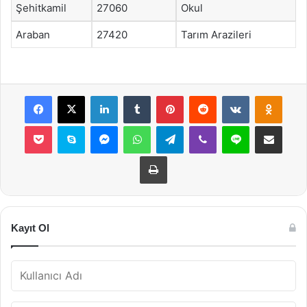
Şehitkamil
27060
Okul
Araban
27420
Tarım Arazileri
Facebook
X
LinkedIn
Tumblr
Pinterest
Reddit
VKontakte
Odnok
Pocket
Skype
Messenger
WhatsApp
Telegram
Viber
Line
E-Posta ile payla
Yazdır
Kayıt Ol