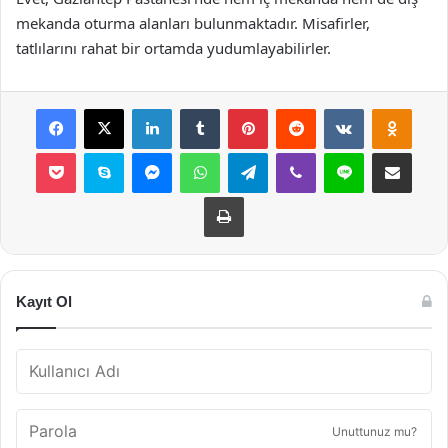
mekanda oturma alanları bulunmaktadır. Misafirler,
tatlılarını rahat bir ortamda yudumlayabilirler.
Facebook
X
LinkedIn
Tumblr
Pinterest
Reddit
VKontakte
Odnok
Pocket
Skype
Messenger
WhatsApp
Telegram
Viber
Line
E-Posta ile payla
Yazdır
Kayıt Ol
Unuttunuz mu?