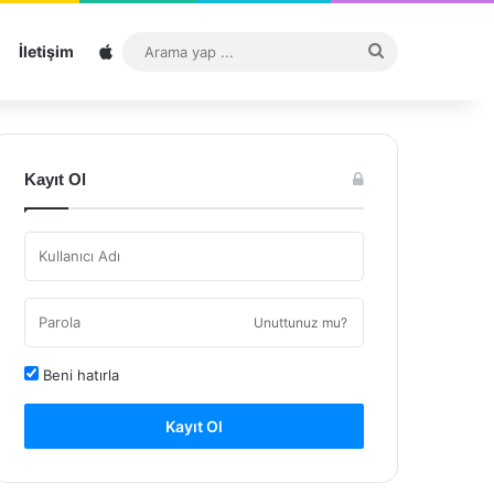
Sitemap
Arama
İletişim
yap
...
Kayıt Ol
Unuttunuz mu?
Beni hatırla
Kayıt Ol