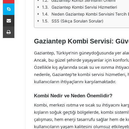
Gaziantep Kombi Servisinin Önemi
Skype
Gaziantep Kombi Servisi Hizmetleri
Neden Gaziantep Kombi Servisini Tercih E
E-Posta ile paylaş
SSS (Sıkça Sorulan Sorular)
Yazdır
Gaziantep Kombi Servisi: Güve
Gaziantep, Türkiye’nin güneydoğusunda yer alan ta
Ancak, bu güzel şehirde yaşayanlar için konforl
Özellikle kış aylarında sıcak su ve ısınma ihtiya
nedenle, Gaziantep’te kombi servisi hizmetleri,
kullanıcıların ihtiyaçlarını karşılamaktadır.
Kombi Nedir ve Neden Önemlidir?
Kombi, merkezi ısıtma ve sıcak su ihtiyacını kar
kışların soğuk geçtiği bölgelerde, kombi sistem
çalışması, hem enerji tasarrufu sağlar hem de ko
kullanıcıların yaşam kalitesini olumsuz etkileyeb