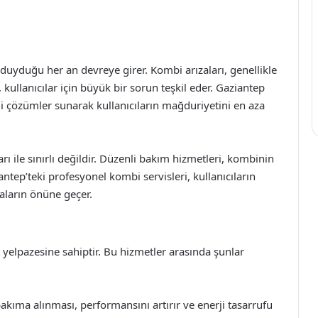
ç duyduğu her an devreye girer. Kombi arızaları, genellikle
ullanıcılar için büyük bir sorun teşkil eder. Gaziantep
ili çözümler sunarak kullanıcıların mağduriyetini en aza
ı ile sınırlı değildir. Düzenli bakım hizmetleri, kombinin
iantep’teki profesyonel kombi servisleri, kullanıcıların
aların önüne geçer.
t yelpazesine sahiptir. Bu hizmetler arasında şunlar
ıma alınması, performansını artırır ve enerji tasarrufu