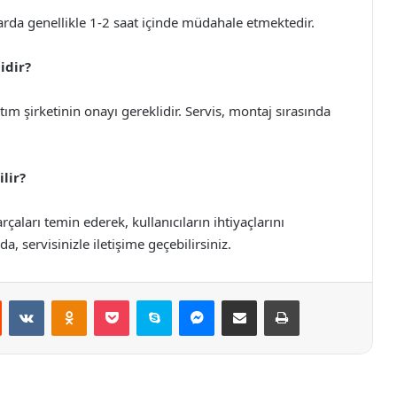
arda genellikle 1-2 saat içinde müdahale etmektedir.
idir?
ım şirketinin onayı gereklidir. Servis, montaj sırasında
lir?
rçaları temin ederek, kullanıcıların ihtiyaçlarını
, servisinizle iletişime geçebilirsiniz.
st
Reddit
VKontakte
Odnoklassniki
Pocket
Skype
Messenger
E-Posta ile paylaş
Yazdır