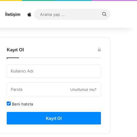
Sitemap
Arama
İletişim
yap
...
Kayıt Ol
Unuttunuz mu?
Beni hatırla
Kayıt Ol