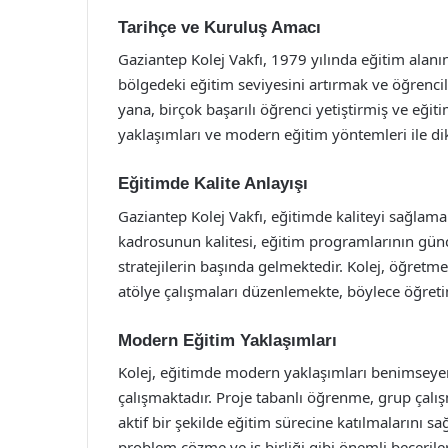
Tarihçe ve Kuruluş Amacı
Gaziantep Kolej Vakfı, 1979 yılında eğitim ala
bölgedeki eğitim seviyesini artırmak ve öğrenci
yana, birçok başarılı öğrenci yetiştirmiş ve eğiti
yaklaşımları ve modern eğitim yöntemleri ile di
Eğitimde Kalite Anlayışı
Gaziantep Kolej Vakfı, eğitimde kaliteyi sağlamak 
kadrosunun kalitesi, eğitim programlarının gün
stratejilerin başında gelmektedir. Kolej, öğretmen
atölye çalışmaları düzenlemekte, böylece öğretim
Modern Eğitim Yaklaşımları
Kolej, eğitimde modern yaklaşımları benimseyere
çalışmaktadır. Proje tabanlı öğrenme, grup çalış
aktif bir şekilde eğitim sürecine katılmalarını s
problem çözme ve iş birliği gibi önemli beceril