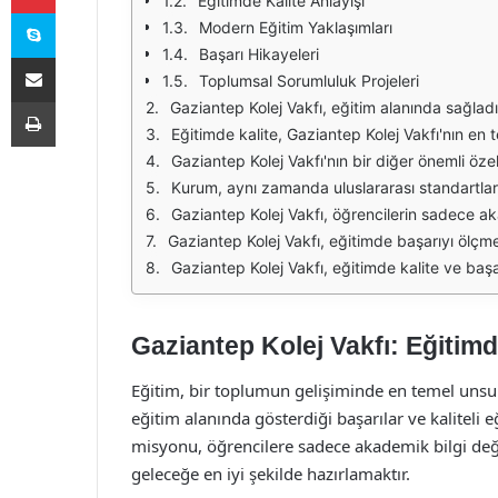
Eğitimde Kalite Anlayışı
Skype
Modern Eğitim Yaklaşımları
Başarı Hikayeleri
E-Posta ile paylaş
Toplumsal Sorumluluk Projeleri
Yazdır
Gaziantep Kolej Vakfı, eğitim alanında sağladığı yüksek standartlar ve başarı odaklı yaklaşımı ile dikkat çekmektedir. Kurum, öğrencilere sadece akademik bilgi sunmakla kalmayıp, aynı zamanda onların sosyal ve duygusal gelişim
Eğitimde kalite, Gaziantep Kolej Vakfı'nın en temel prensiplerinden biridir. Kurum, eğitim kadrosunu seçerken yüksek niteliklere sahip, deneyimli ve alanında uzman öğretmenleri tercih e
Gaziantep Kolej Vakfı'nın bir diğer önemli özelliği de öğrenci odaklı bir eğitim yaklaşımına sahip olmasıdır. Her öğrenciye bireysel olarak yaklaşan kurum, onları
Kurum, aynı zamanda uluslararası standartlarda eğitim vermeyi hedeflemektedir. Bu bağlamda, yabancı dil eğitimi büyük bir öneme sahiptir. Öğrencilerin, global dü
Gaziantep Kolej Vakfı, öğrencilerin sadece akademik başarılarına odaklanmakla kalmaz, aynı zamanda sosyal sorumluluk projelerine katılımı da teşvik etmektedir. Öğrenciler, çeşitli sosyal soru
Gaziantep Kolej Vakfı, eğitimde başarıyı ölçmek için çeşitli değerlendirme yöntemleri kullanmaktadır. Öğrencilerin akademik performansları düzenli olarak takip 
Gaziantep Kolej Vakfı, eğitimde kalite ve başarıyı sağlamak için kapsamlı bir yaklaşım benimsemektedir. Öğrencileri
Gaziantep Kolej Vakfı: Eğitimd
Eğitim, bir toplumun gelişiminde en temel unsur
eğitim alanında gösterdiği başarılar ve kaliteli
misyonu, öğrencilere sadece akademik bilgi deği
geleceğe en iyi şekilde hazırlamaktır.