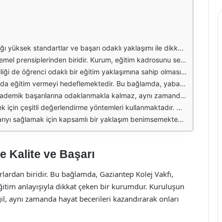
lerine de önem vermektedir. Bu kapsamda, öğretim yöntemleri sürekli olarak güncellenmekte ve modern eğitim teknikleri kullanılmaktadır. Öğrencilerin eleştirel düşünme becerileri, problem çözme yetenekleri ve iletişim becerileri üzerinde yoğunlaşan bir müfredat uygulanmaktadır.
tmektedir. Ayrıca, öğretmenlerin sürekli mesleki gelişimlerine önem verilmekte, düzenli olarak eğitim seminerleri ve çalıştaylar düzenlenmektedir. Bu sayede, öğretmenler en güncel eğitim teknikleri hakkında bilgi sahibi olmaktadır.
n yeteneklerini ve ilgi alanlarını keşfetmelerine yardımcı olmaktadır. Bu doğrultuda, öğrencilerin bireysel potansiyellerini en üst düzeye çıkarabilecekleri çeşitli aktiviteler ve projeler sunulmaktadır.
nyada rekabet edebilecek düzeyde yabancı dil bilgisine sahip olmaları sağlanmaktadır. Yabancı dil dersleri, eğlenceli ve etkili yöntemlerle işlenmekte, öğrencilerin dil becerileri pekiştirilmektedir.
mluluk projelerine dahil edilerek, toplumsal farkındalıklarını artırmakta ve liderlik becerilerini geliştirmektedir. Bu tür etkinlikler, öğrencilerin sosyal becerilerini pekiştirmekte ve onları daha duyarlı bireyler haline getirmektedir.
edilmekte, geri bildirimler ile gelişim süreçleri desteklenmektedir. Bu sayede, öğrencilerin hangi alanlarda güçlü oldukları ve hangi alanlarda geliştirmeye ihtiyaç duydukları belirlenmektedir.
n akademik, sosyal ve duygusal gelişimleri için gerekli tüm imkanları sunarak, onları geleceğin liderleri olarak yetiştirmeyi hedeflemektedir.
e Kalite ve Başarı
lardan biridir. Bu bağlamda, Gaziantep Kolej Vakfı,
 eğitim anlayışıyla dikkat çeken bir kurumdur. Kuruluşun
l, aynı zamanda hayat becerileri kazandırarak onları