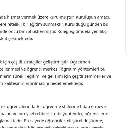
nında hizmet vermek üzere kurulmuştur. Kuruluşun amacı,
lere nitelikli bir eğitim sunmaktır. Kurulduğu günden bu
mde öncü bir rol üstlenmiştir. Kolej, eğitimdeki yenilikçi
kkat çekmektedir.
için çeşitli stratejiler geliştirmiştir. Öğretmen
cellenmesi ve öğrenci merkezli öğretim yöntemleri bu
lerin sürekli eğitimi ve gelişimi için çeşitli seminerler ve
 kalitesinin artırılmasını hedeflemektedir.
k öğrencilerin farklı öğrenme stillerine hitap etmeye
maları ve bireysel rehberlik gibi yöntemler, öğrencilerin
ağlamaktadır. Bu sayede öğrenciler, eleştirel düşünme,
er kazanmakta, böylece gelecekteki başarılarına zemin